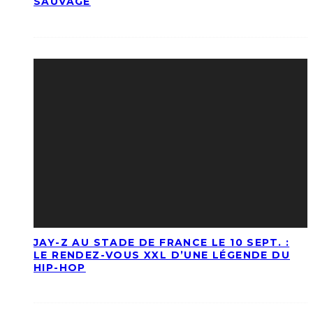
SAUVAGE
JAY-Z AU STADE DE FRANCE LE 10 SEPT. :
LE RENDEZ-VOUS XXL D’UNE LÉGENDE DU
HIP-HOP