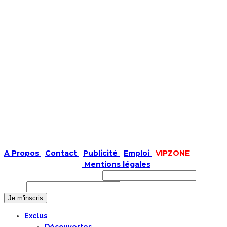
A Propos
|
Contact
|
Publicité
|
Emploi
|
VIPZONE
COPYRIGHT © 2019 |
Mentions légales
Prénom ou nom complet
Email
Exclus
Découvertes