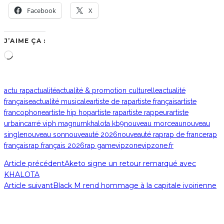
Facebook
X
J’AIME ÇA :
Chargement…
actu rap
actualité
actualité & promotion culturelle
actualité
française
actualité musicale
artiste de rap
artiste français
artiste
francophone
artiste hip hop
artiste rap
artiste rappeur
artiste
urbain
carré vip
h magnum
khalota kb9
nouveau morceau
nouveau
single
nouveau son
nouveauté 2026
nouveauté rap
rap de france
rap
français
rap français 2026
rap game
vipzone
vipzone.fr
Article précédent
Aketo signe un retour remarqué avec
KHALOTA
Article suivant
Black M rend hommage à la capitale ivoirienne