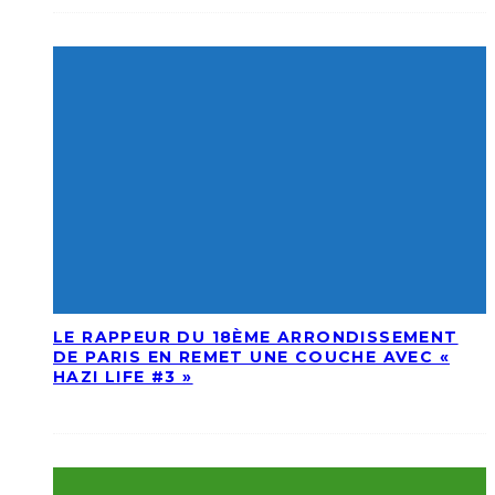
LE RAPPEUR DU 18ÈME ARRONDISSEMENT
DE PARIS EN REMET UNE COUCHE AVEC «
HAZI LIFE #3 »