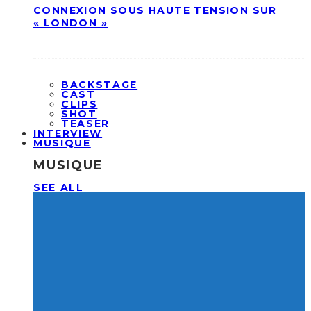
CONNEXION SOUS HAUTE TENSION SUR
« LONDON »
BACKSTAGE
CAST
CLIPS
SHOT
TEASER
INTERVIEW
MUSIQUE
MUSIQUE
SEE ALL