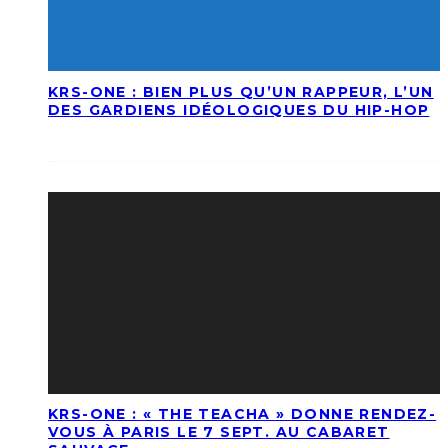
KRS-ONE : BIEN PLUS QU’UN RAPPEUR, L’UN
DES GARDIENS IDÉOLOGIQUES DU HIP-HOP
KRS-ONE : « THE TEACHA » DONNE RENDEZ-
VOUS À PARIS LE 7 SEPT. AU CABARET