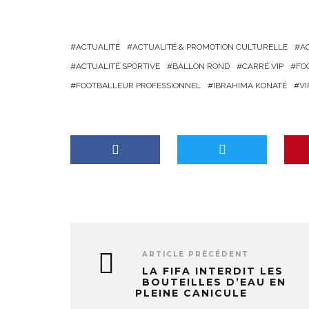
r
g
ACTUALITÉ
ACTUALITÉ & PROMOTION CULTURELLE
A
e
ACTUALITÉ SPORTIVE
BALLON ROND
CARRÉ VIP
FO
m
FOOTBALLEUR PROFESSIONNEL
IBRAHIMA KONATÉ
V
e
n
t
…
ARTICLE PRÉCÉDENT
LA FIFA INTERDIT LES
BOUTEILLES D’EAU EN
PLEINE CANICULE