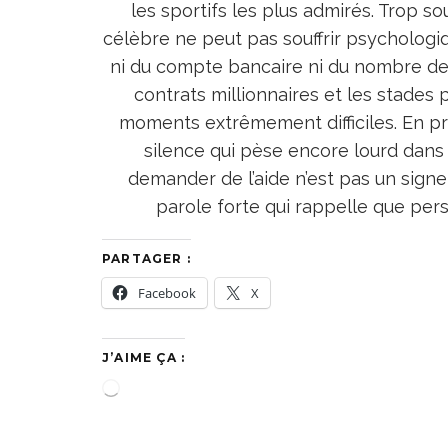
les sportifs les plus admirés. Trop so
célèbre ne peut pas souffrir psycholog
ni du compte bancaire ni du nombre de 
contrats millionnaires et les stades
moments extrêmement difficiles. En pr
silence qui pèse encore lourd dans 
demander de l’aide n’est pas un signe
parole forte qui rappelle que perso
PARTAGER :
Facebook
X
J’AIME ÇA :
C
h
a