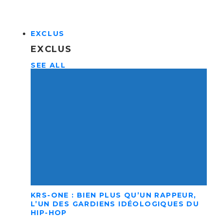
EXCLUS
EXCLUS
SEE ALL
KRS-ONE : BIEN PLUS QU’UN RAPPEUR,
L’UN DES GARDIENS IDÉOLOGIQUES DU
HIP-HOP