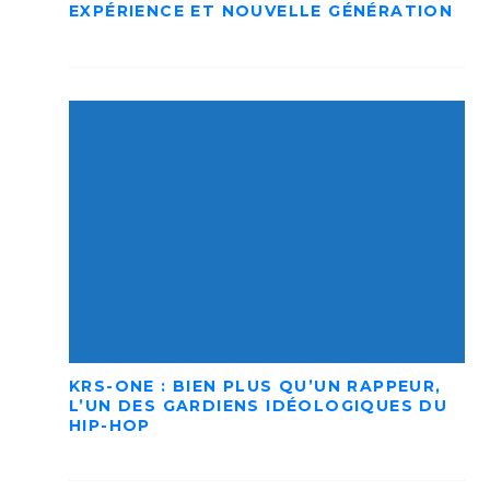
EXPÉRIENCE ET NOUVELLE GÉNÉRATION
KRS-ONE : BIEN PLUS QU’UN RAPPEUR,
L’UN DES GARDIENS IDÉOLOGIQUES DU
HIP-HOP