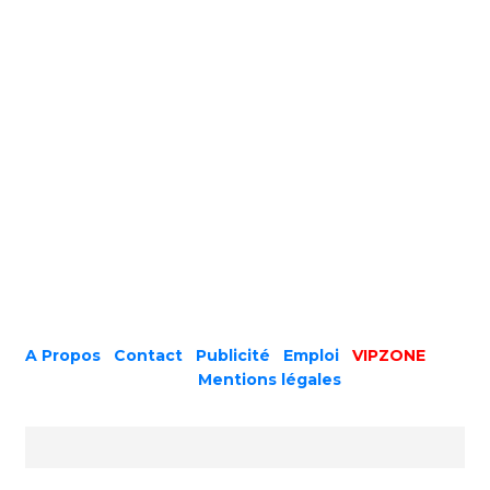
A Propos
|
Contact
|
Publicité
|
Emploi
|
VIPZONE
COPYRIGHT © 2019 |
Mentions légales
Prénom ou nom complet
Email