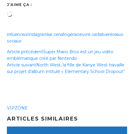
J’AIME ÇA :
Chargement…
influenceur
instagram
kai cenat
nigéria
oeuvre caritative
réseaux
sociaux
Article précédent
Super Mario Bros est un jeu vidéo
emblématique créé par Nintendo
Article suivant
North West, la fille de Kanye West travaille
sur projet d’album intitulé « Elementary School Dropout”
VIPZONE
ARTICLES SIMILAIRES