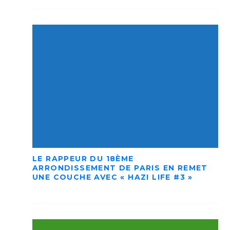
LE RAPPEUR DU 18ÈME
ARRONDISSEMENT DE PARIS EN REMET
UNE COUCHE AVEC « HAZI LIFE #3 »