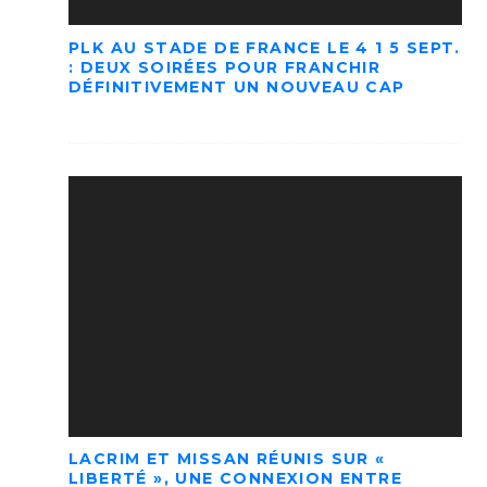
PLK AU STADE DE FRANCE LE 4 1 5 SEPT.
: DEUX SOIRÉES POUR FRANCHIR
DÉFINITIVEMENT UN NOUVEAU CAP
LACRIM ET MISSAN RÉUNIS SUR «
LIBERTÉ », UNE CONNEXION ENTRE