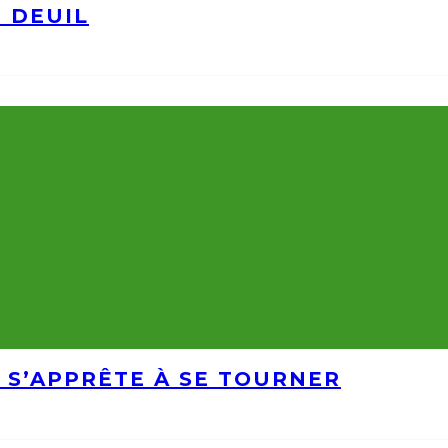
N DEUIL
 S’APPRÊTE À SE TOURNER