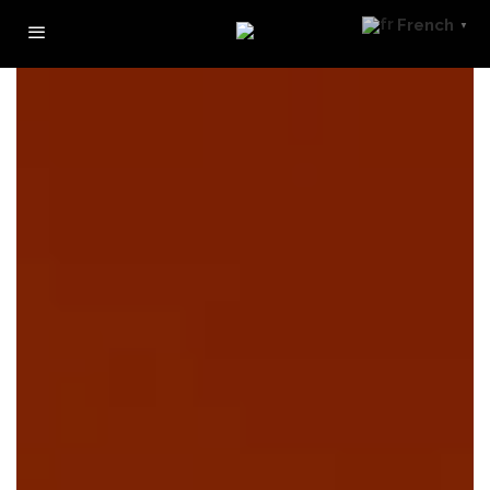
French
▼