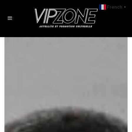
French
▼