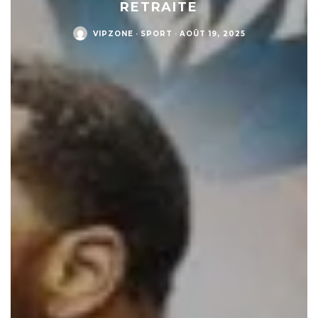
RETRAITE
VIPZONE
·
SPORT
·
AOÛT 19, 2025