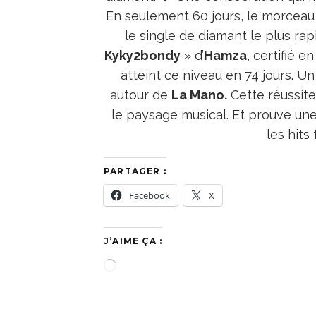
En seulement 60 jours, le morceau 
le single de diamant le plus rap
Kyky2bondy
» d’
Hamza
, certifié e
atteint ce niveau en 74 jours. 
autour de
La Mano.
Cette réussit
le paysage musical. Et prouve une
les hit
PARTAGER :
Facebook
X
J’AIME ÇA :
C
h
a