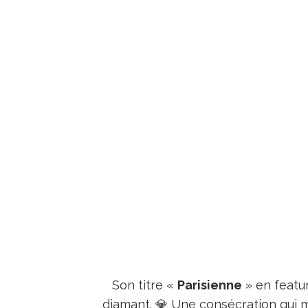
Son titre «
Parisienne
» en featu
diamant. 💎 Une consécration qui m