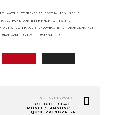
LE
ACTUALITÉ FRANÇAISE
ACTUALITÉ MUSICALE
 FRANCOPHONE
ARTISTE HIP HOP
ARTISTE RAP
P
GIMS
LA MANO 1.9
NOUVEAUTÉ RAP
RAP DE FRANCE
RAP GAME
VIPZONE
VIPZONE.FR
ARTICLE SUIVANT
OFFICIEL : GAËL
MONFILS ANNONCE
QU’IL PRENDRA SA