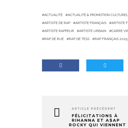
r
g
ACTUALITÉ
ACTUALITÉ & PROMOTION CULTUREL
e
ARTISTE DE RAP
ARTISTE FRANÇAIS
ARTISTE
m
ARTISTE RAPPEUR
ARTISTE URBAIN
CARRÉ VI
e
RAP DE RUE
RAP DE TESS
RAP FRANÇAIS 2025
n
t
…
ARTICLE PRÉCÉDENT
FÉLICITATIONS À
RIHANNA ET A$AP
ROCKY QUI VIENNENT