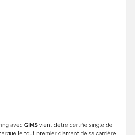
ring avec
GIMS
vient d’être certifié single de
arque le tout premier diamant de sa carrière.