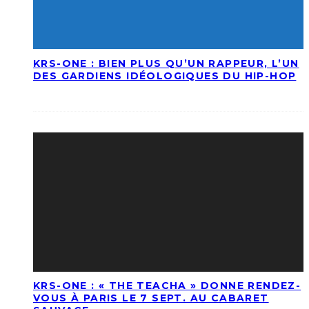
KRS-ONE : BIEN PLUS QU’UN RAPPEUR, L’UN
DES GARDIENS IDÉOLOGIQUES DU HIP-HOP
KRS-ONE : « THE TEACHA » DONNE RENDEZ-
VOUS À PARIS LE 7 SEPT. AU CABARET