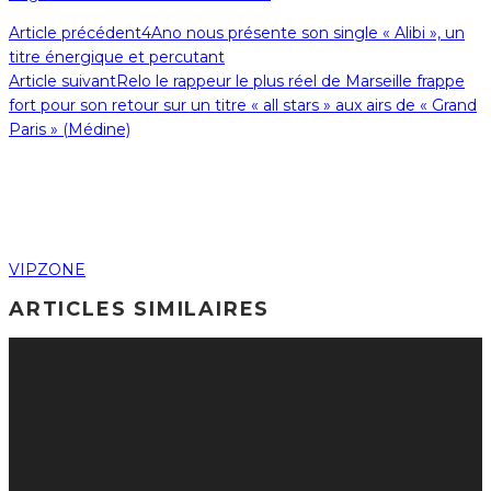
Article précédent
4Ano nous présente son single « Alibi », un
titre énergique et percutant
Article suivant
Relo le rappeur le plus réel de Marseille frappe
fort pour son retour sur un titre « all stars » aux airs de « Grand
Paris » (Médine)
VIPZONE
ARTICLES SIMILAIRES