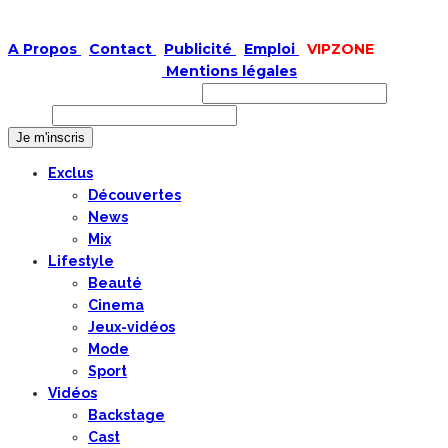
A Propos
|
Contact
|
Publicité
|
Emploi
|
VIPZONE
COPYRIGHT © 2019 |
Mentions légales
Prénom ou nom complet
Email
Exclus
Découvertes
News
Mix
Lifestyle
Beauté
Cinema
Jeux-vidéos
Mode
Sport
Vidéos
Backstage
Cast