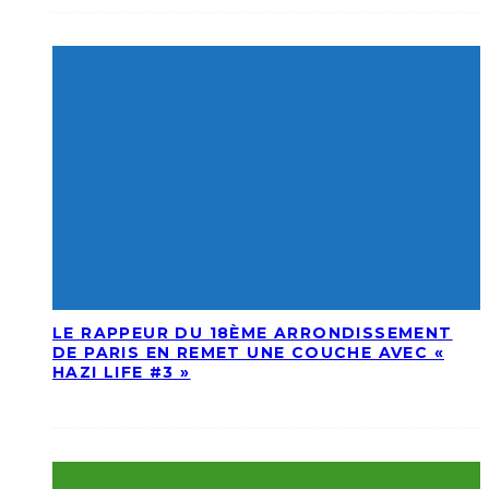
LE RAPPEUR DU 18ÈME ARRONDISSEMENT
DE PARIS EN REMET UNE COUCHE AVEC «
HAZI LIFE #3 »