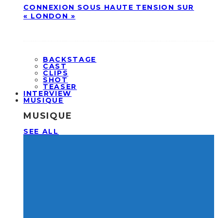
CONNEXION SOUS HAUTE TENSION SUR
« LONDON »
BACKSTAGE
CAST
CLIPS
SHOT
TEASER
INTERVIEW
MUSIQUE
MUSIQUE
SEE ALL