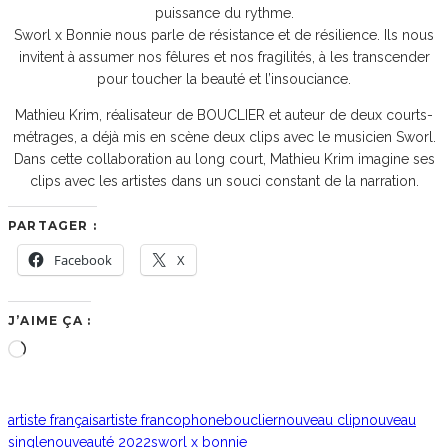
puissance du rythme.
Sworl x Bonnie nous parle de résistance et de résilience. Ils nous
invitent à assumer nos fêlures et nos fragilités, à les transcender
pour toucher la beauté et l’insouciance.
Mathieu Krim, réalisateur de BOUCLIER et auteur de deux courts-
métrages, a déjà mis en scène deux clips avec le musicien Sworl.
Dans cette collaboration au long court, Mathieu Krim imagine ses
clips avec les artistes dans un souci constant de la narration.
PARTAGER :
Facebook
X
J’AIME ÇA :
Chargement…
artiste français
artiste francophone
bouclier
nouveau clip
nouveau
single
nouveauté 2022
sworl x bonnie