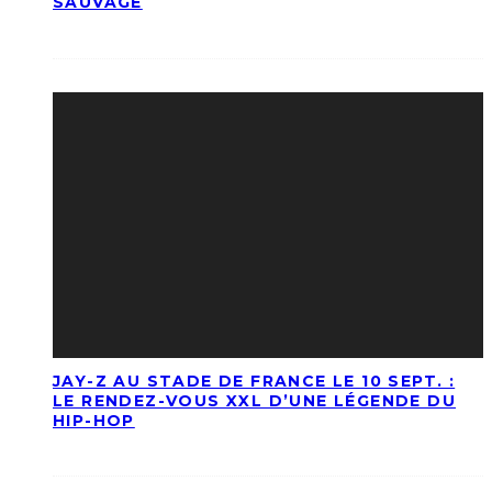
SAUVAGE
JAY-Z AU STADE DE FRANCE LE 10 SEPT. :
LE RENDEZ-VOUS XXL D’UNE LÉGENDE DU
HIP-HOP