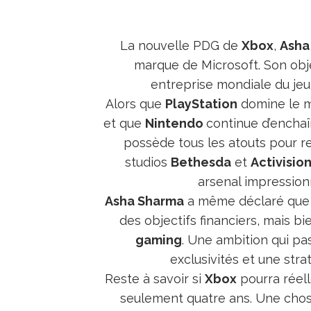
La nouvelle PDG de
Xbox
,
Asha
marque de Microsoft. Son objec
entreprise mondiale du jeu 
Alors que
PlayStation
domine le m
et que
Nintendo
continue d’enchaî
possède tous les atouts pour r
studios
Bethesda
et
Activision
arsenal impressionn
Asha Sharma
a même déclaré que s
des objectifs financiers, mais bi
gaming
. Une ambition qui p
exclusivités et une str
Reste à savoir si
Xbox
pourra réel
seulement quatre ans. Une chose