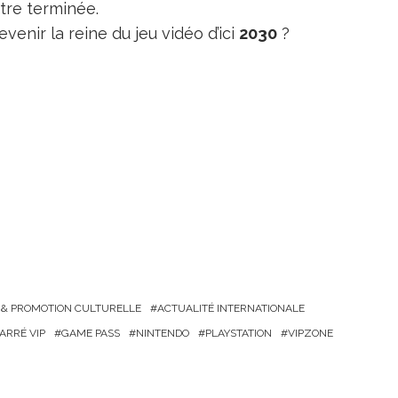
être terminée.
venir la reine du jeu vidéo d’ici
2030
?
 & PROMOTION CULTURELLE
ACTUALITÉ INTERNATIONALE
ARRÉ VIP
GAME PASS
NINTENDO
PLAYSTATION
VIPZONE