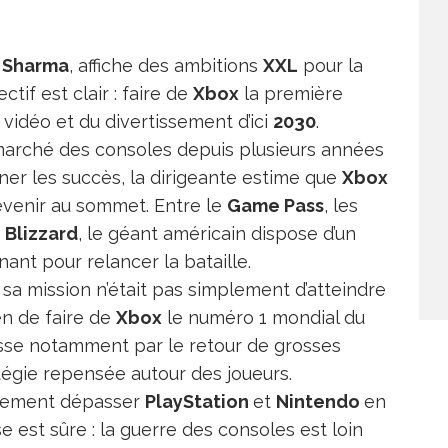
 Sharma
, affiche des ambitions
XXL
pour la
tif est clair : faire de
Xbox
la première
vidéo et du divertissement d’ici
2030
.
arché des consoles depuis plusieurs années
ner les succès, la dirigeante estime que
Xbox
evenir au sommet. Entre le
Game Pass
, les
 Blizzard
, le géant américain dispose d’un
ant pour relancer la bataille.
a mission n’était pas simplement d’atteindre
en de faire de
Xbox
le numéro 1 mondial du
asse notamment par le retour de grosses
atégie repensée autour des joueurs.
lement dépasser
PlayStation
et
Nintendo
en
 est sûre : la guerre des consoles est loin