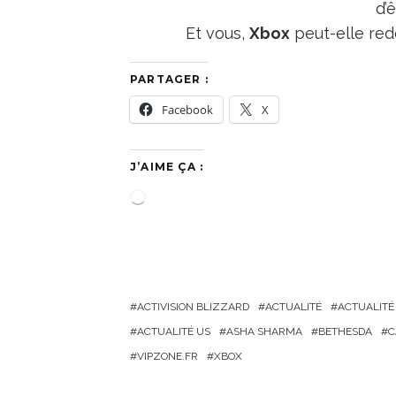
d’
Et vous,
Xbox
peut-elle rede
PARTAGER :
Facebook
X
J’AIME ÇA :
C
h
a
r
g
ACTIVISION BLIZZARD
ACTUALITÉ
ACTUALITÉ
e
ACTUALITÉ US
ASHA SHARMA
BETHESDA
C
m
VIPZONE.FR
XBOX
e
n