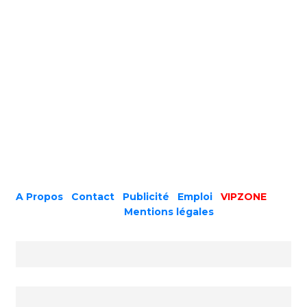
A Propos
|
Contact
|
Publicité
|
Emploi
|
VIPZONE
COPYRIGHT © 2019 |
Mentions légales
Prénom ou nom complet
Email