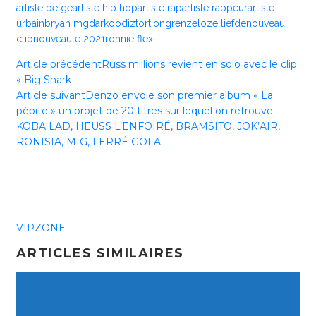
artiste belge
artiste hip hop
artiste rap
artiste rappeur
artiste
urbain
bryan mg
darkoo
diztortion
grenzeloze liefde
nouveau
clip
nouveauté 2021
ronnie flex
Article précédent
Russ millions revient en solo avec le clip
« Big Shark
Article suivant
Denzo envoie son premier album « La
pépite » un projet de 20 titres sur lequel on retrouve
KOBA LAD, HEUSS L’ENFOIRÉ, BRAMSITO, JOK’AIR,
RONISIA, MIG, FERRÉ GOLA
VIPZONE
ARTICLES SIMILAIRES