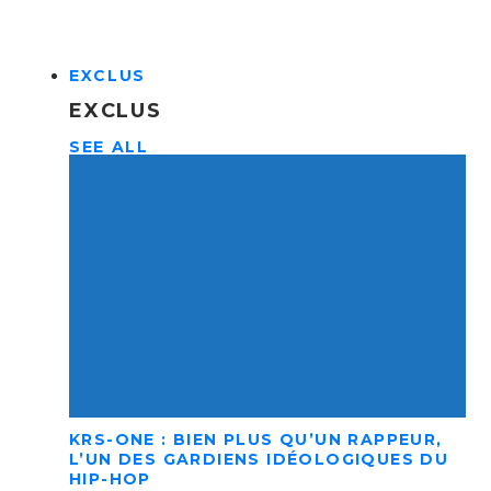
EXCLUS
EXCLUS
SEE ALL
KRS-ONE : BIEN PLUS QU’UN RAPPEUR,
L’UN DES GARDIENS IDÉOLOGIQUES DU
HIP-HOP