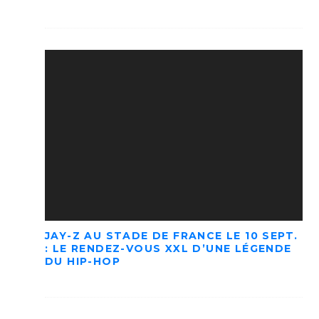
JAY-Z AU STADE DE FRANCE LE 10 SEPT.
: LE RENDEZ-VOUS XXL D’UNE LÉGENDE
DU HIP-HOP