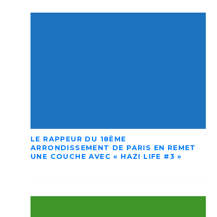
LE RAPPEUR DU 18ÈME
ARRONDISSEMENT DE PARIS EN REMET
UNE COUCHE AVEC « HAZI LIFE #3 »