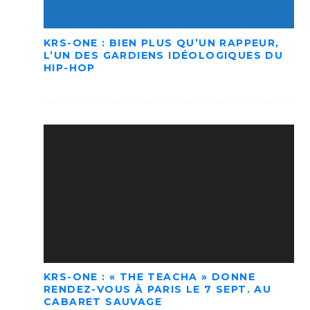
KRS-ONE : BIEN PLUS QU’UN RAPPEUR,
L’UN DES GARDIENS IDÉOLOGIQUES DU
HIP-HOP
KRS-ONE : « THE TEACHA » DONNE
RENDEZ-VOUS À PARIS LE 7 SEPT. AU
CABARET SAUVAGE