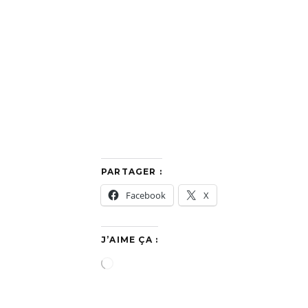
PARTAGER :
Facebook
X
J’AIME ÇA :
C
h
a