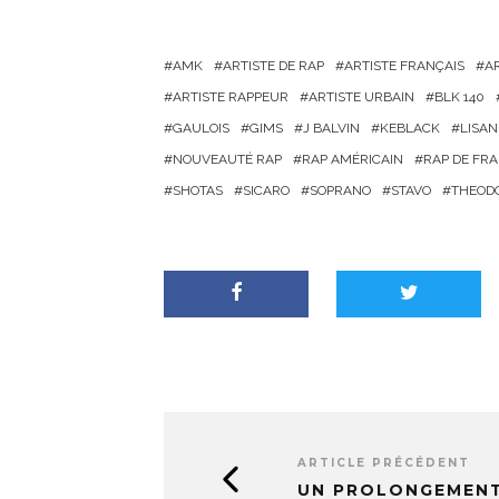
r
g
AMK
ARTISTE DE RAP
ARTISTE FRANÇAIS
A
e
ARTISTE RAPPEUR
ARTISTE URBAIN
BLK 140
m
GAULOIS
GIMS
J BALVIN
KEBLACK
LISAN
e
NOUVEAUTÉ RAP
RAP AMÉRICAIN
RAP DE FR
n
SHOTAS
SICARO
SOPRANO
STAVO
THEOD
t
…
ARTICLE PRÉCÉDENT
UN PROLONGEMEN