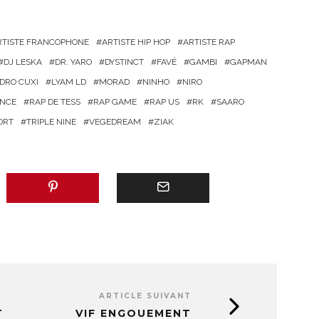
RTISTE FRANCOPHONE
ARTISTE HIP HOP
ARTISTE RAP
DJ LESKA
DR. YARO
DYSTINCT
FAVÉ
GAMBI
GAPMAN
DRO CUXI
LYAM LD
MORAD
NINHO
NIRO
ANCE
RAP DE TESS
RAP GAME
RAP US
RK
SAARO
ORT
TRIPLE NINE
VEGEDREAM
ZIAK
ARTICLE SUIVANT
T
VIF ENGOUEMENT