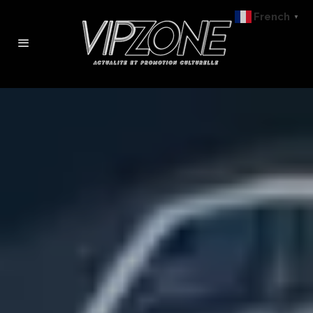
French
▼