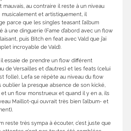
t mauvais, au contraire il reste à un niveau
 musicalement et artistiquement, il
 parce que les singles teasant l’album
ré à une dinguerie (Fame d’abord avec un flow
aisant, puis Bitch en feat avec Vald que j’ai
uplet incroyable de Vald).
il essaie de prendre un flow différent
 de Versailles et d’autres) et les feats (celui
t folle), Lefa se répète au niveau du flow
 oublier la presque absence de son kické,
t un flow monstrueux et quand il y en a, ils
eau Maillot-qui ouvrait très bien l’album- et
ment).
bum reste très sympa à écouter, c’est juste que