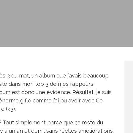
rès 3 du mat, un album que j’avais beaucoup
tiste dans mon top 3 de mes rappeurs
lbum est donc une évidence. Résultat, je suis
 énorme gifle comme j’ai pu avoir avec Ce
e (<3).
le ? Tout simplement parce que ça reste du
y a un an et demi, sans réelles améliorations.