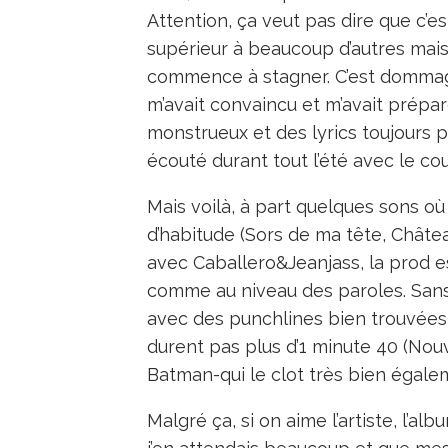
Attention, ça veut pas dire que c’es
supérieur à beaucoup d’autres mais
commence à stagner. C’est dommage
m’avait convaincu et m’avait prépa
monstrueux et des lyrics toujours pl
écouté durant tout l’été avec le co
Mais voilà, à part quelques sons où 
d’habitude (Sors de ma tête, Château
avec Caballero&Jeanjass, la prod es
comme au niveau des paroles. Sans
avec des punchlines bien trouvées e
durent pas plus d’1 minute 40 (Nouv
Batman-qui le clot très bien égale
Malgré ça, si on aime l’artiste, l’al