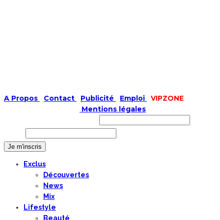
A Propos
|
Contact
|
Publicité
|
Emploi
|
VIPZONE
COPYRIGHT © 2019 |
Mentions légales
Prénom ou nom complet
Email
Exclus
Découvertes
News
Mix
Lifestyle
Beauté