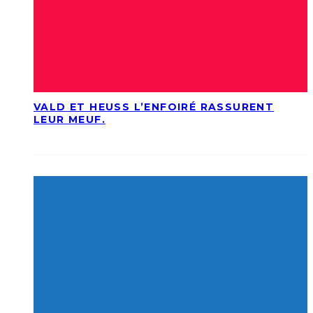
VALD ET HEUSS L’ENFOIRÉ RASSURENT
LEUR MEUF.