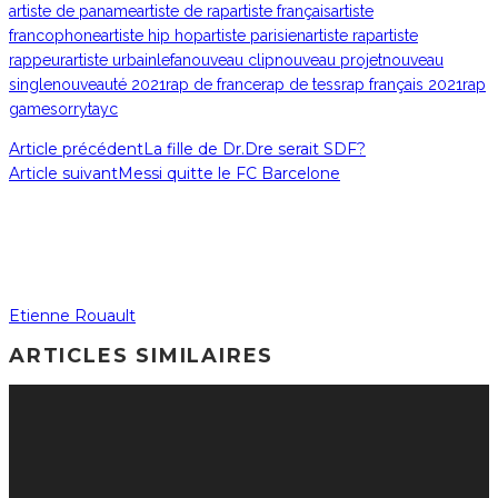
artiste de paname
artiste de rap
artiste français
artiste
francophone
artiste hip hop
artiste parisien
artiste rap
artiste
rappeur
artiste urbain
lefa
nouveau clip
nouveau projet
nouveau
single
nouveauté 2021
rap de france
rap de tess
rap français 2021
rap
game
sorry
tayc
Article précédent
La fille de Dr.Dre serait SDF?
Article suivant
Messi quitte le FC Barcelone
Etienne Rouault
ARTICLES SIMILAIRES