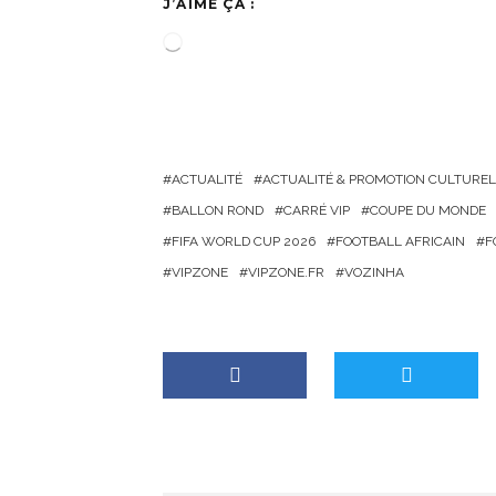
J’AIME ÇA :
C
h
a
r
g
ACTUALITÉ
ACTUALITÉ & PROMOTION CULTUREL
e
BALLON ROND
CARRÉ VIP
COUPE DU MONDE
m
FIFA WORLD CUP 2026
FOOTBALL AFRICAIN
F
e
VIPZONE
VIPZONE.FR
VOZINHA
n
t
…