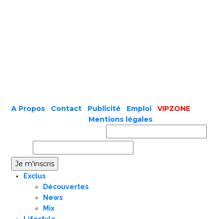
A Propos
|
Contact
|
Publicité
|
Emploi
|
VIPZONE
COPYRIGHT © 2019 |
Mentions légales
Prénom ou nom complet
Email
Exclus
Découvertes
News
Mix
Lifestyle