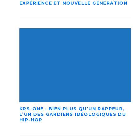
EXPÉRIENCE ET NOUVELLE GÉNÉRATION
KRS-ONE : BIEN PLUS QU’UN RAPPEUR,
L’UN DES GARDIENS IDÉOLOGIQUES DU
HIP-HOP