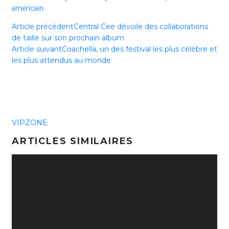
américain
Article précédent
Central Cee dévoile des collaborations
de taille sur son prochain album
Article suivant
Coachella, un des festival les plus célèbre et
les plus attendus au monde
VIPZONE
ARTICLES SIMILAIRES