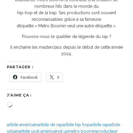
nombreux hits dans le monde du
hip-hop et de la trap. Ses productions sont souvent
reconnaissables grâce à sa fameuse
étiquette « Metro Boomin veut une autre étiquette ».
Pouvons-nous le qualifier de légende du rap ?
Il enchaîne les masterclass depuis le début de cette année
2024.
PARTAGER :
Facebook
X
J’AIME ÇA :
Chargement…
artiste américain
artiste de rap
artiste hip hop
artiste rap
artiste
urbain
artiste us
dj américain
dj us
metro boomin
producteur