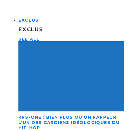
EXCLUS
EXCLUS
SEE ALL
KRS-ONE : BIEN PLUS QU’UN RAPPEUR,
L’UN DES GARDIENS IDÉOLOGIQUES DU
HIP-HOP