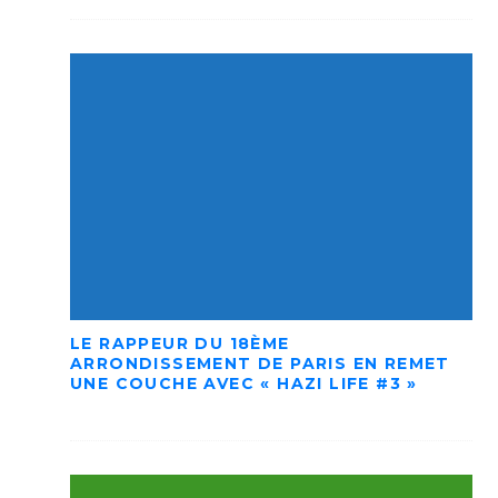
LE RAPPEUR DU 18ÈME
ARRONDISSEMENT DE PARIS EN REMET
UNE COUCHE AVEC « HAZI LIFE #3 »