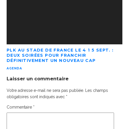
PLK AU STADE DE FRANCE LE 4 1 5 SEPT. :
DEUX SOIRÉES POUR FRANCHIR
DÉFINITIVEMENT UN NOUVEAU CAP
AGENDA
Laisser un commentaire
Votre adresse e-mail ne sera pas publiée.
Les champs
obligatoires sont indiqués avec
*
Commentaire
*