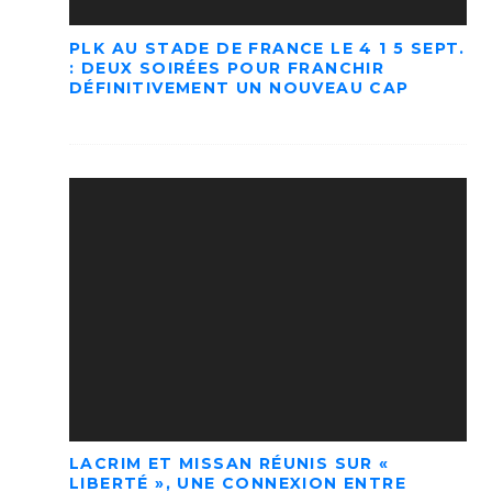
PLK AU STADE DE FRANCE LE 4 1 5 SEPT.
: DEUX SOIRÉES POUR FRANCHIR
DÉFINITIVEMENT UN NOUVEAU CAP
LACRIM ET MISSAN RÉUNIS SUR «
LIBERTÉ », UNE CONNEXION ENTRE