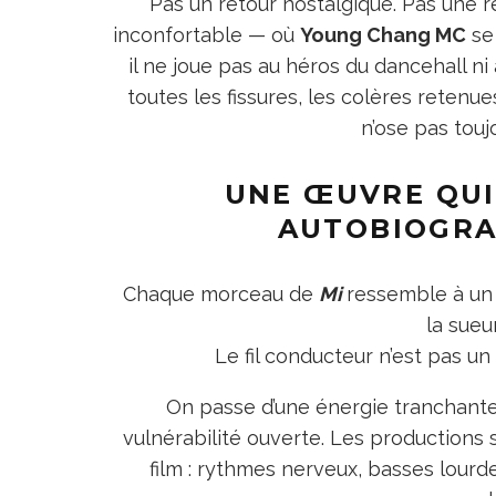
Pas un retour nostalgique. Pas une 
inconfortable — où
Young Chang MC
se 
il ne joue pas au héros du dancehall ni 
toutes les fissures, les colères retenue
n’ose pas touj
UNE ŒUVRE QU
AUTOBIOGRA
Chaque morceau de
Mi
ressemble à un 
la sueur
Le fil conducteur n’est pas un
On passe d’une énergie tranchant
vulnérabilité ouverte. Les production
film : rythmes nerveux, basses lourd