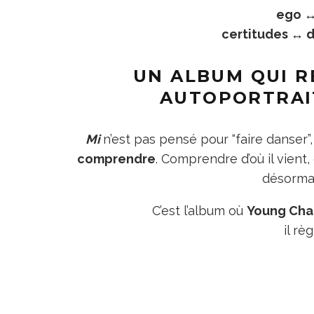
ego ↔
certitudes ↔ d
UN ALBUM QUI R
AUTOPORTRAI
Mi
n’est pas pensé pour “faire danser”, 
comprendre
. Comprendre d’où il vient, c
désormai
C’est l’album où
Young Cha
il rè