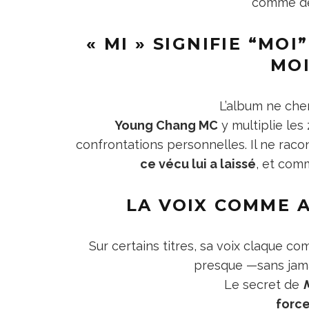
comme de
« MI » SIGNIFIE “MOI
MOI
L’album ne cher
Young Chang MC
y multiplie les 
confrontations personnelles. Il ne raco
ce vécu lui a laissé
, et comm
LA VOIX COMME 
Sur certains titres, sa voix claque c
presque —sans jama
Le secret de
force