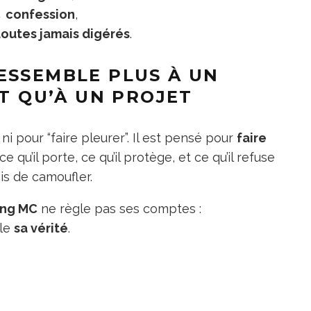
 confession
,
outes jamais digérés
.
ESSEMBLE PLUS À UN
T QU’À UN PROJET
ni pour “faire pleurer”. Il est pensé pour
faire
e qu’il porte, ce qu’il protège, et ce qu’il refuse
s de camoufler.
ng MC
ne règle pas ses comptes :
gle
sa vérité
.