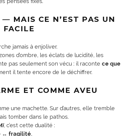
s pensées fixes.
” — MAIS CE N’EST PAS UN
 FACILE
che jamais à enjoliver.
zones d’ombre, les éclats de lucidité, les
nte pas seulement son vécu : il raconte
ce que
ent il tente encore de le déchiffrer.
ARME ET COMME AVEU
omme une machette. Sur d’autres, elle tremble
is tomber dans le pathos.
Mi
, c’est cette dualité :
 ↔ fragilité
,