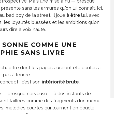
rétrospective. Mais une mise à nu — presque
présente sans les armures qu’on lui connaît. Ici,
au bad boy de la street. Il joue
à être lui
, avec
s, les loyautés blessées et les ambitions qu’on
ours dire à voix haute.
I SONNE COMME UNE
PHIE SANS LIVRE
chapitre dont les pages auraient été écrites à
, pas à l’encre.
 concept : c’est son
intériorité brute
.
e — presque nerveuse — à des instants de
s sont taillées comme des fragments d’un même
es, mélodies courtes qui tournent en boucle