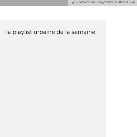
1.90.5-DPDKGJOSUC7O5CGRXSI76HR6QM.0.1-6
la playlist urbaine de la semaine