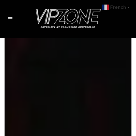
French
▼