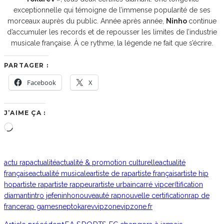
exceptionnelle qui témoigne de l’immense popularité de ses
morceaux auprès du public. Année après année,
Ninho
continue
d’accumuler les records et de repousser les limites de l’industrie
musicale française. À ce rythme, la légende ne fait que s’écrire.
PARTAGER :
Facebook
X
J’AIME ÇA :
Chargement…
actu rap
actualité
actualité & promotion culturelle
actualité
française
actualité musicale
artiste de rap
artiste français
artiste hip
hop
artiste rap
artiste rappeur
artiste urbain
carré vip
cer(tification
diamant
intro jefe
ninho
nouveauté rap
nouvelle certification
rap de
france
rap game
snep
tokarev
vipzone
vipzone.fr