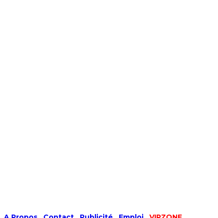
A Propos
|
Contact
|
Publicité
|
Emploi
|
VIPZONE