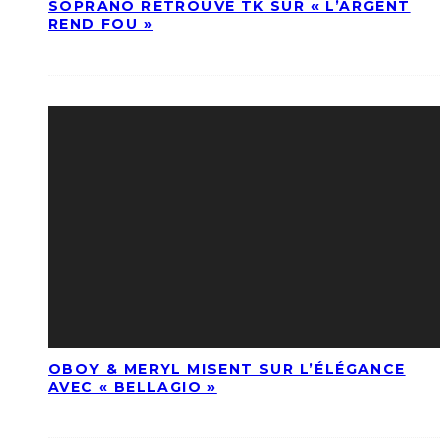
SOPRANO RETROUVE TK SUR « L’ARGENT
REND FOU »
OBOY & MERYL MISENT SUR L’ÉLÉGANCE
AVEC « BELLAGIO »