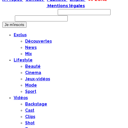
COPYRIGHT © 2019 |
Mentions légales
Prénom ou nom complet
Email
Exclus
Découvertes
News
Mix
Lifestyle
Beauté
Cinema
Jeux-vidéos
Mode
Sport
Vidéos
Backstage
Cast
Clips
Shot