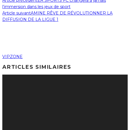
Article précédent
EA SPORTS FC changera à jamais
l’immersion dans les jeux de sport
Article suivant
AMINE RÊVE DE RÉVOLUTIONNER LA
DIFFUSION DE LA LIGUE 1
VIPZONE
ARTICLES SIMILAIRES