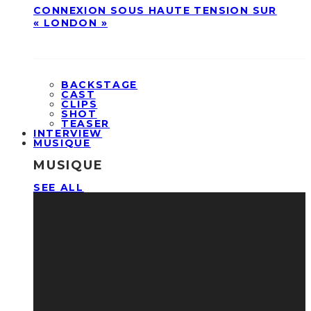
CONNEXION SOUS HAUTE TENSION SUR
« LONDON »
BACKSTAGE
CAST
CLIPS
SHOT
TEASER
INTERVIEW
MUSIQUE
MUSIQUE
SEE ALL