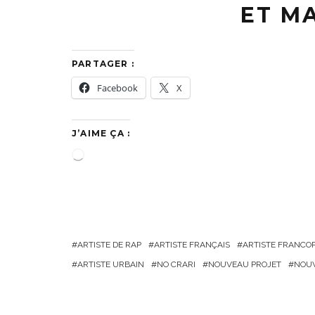
ET MA
PARTAGER :
Facebook
X
J’AIME ÇA :
C
h
a
r
g
ARTISTE DE RAP
ARTISTE FRANÇAIS
ARTISTE FRANCO
e
ARTISTE URBAIN
NO CRARI
NOUVEAU PROJET
NOUV
m
e
n