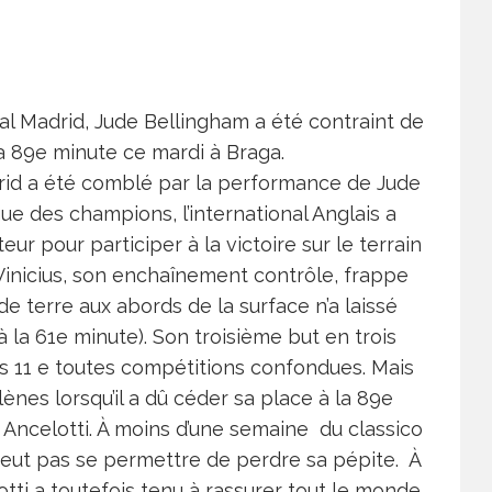
al Madrid, Jude Bellingham a été contraint de
 la 89e minute ce mardi à Braga.
rid a été comblé par la performance de Jude
ue des champions, l’international Anglais a
r pour participer à la victoire sur le terrain
 Vinicius, son enchaînement contrôle, frappe
e terre aux abords de la surface n’a laissé
 la 61e minute). Son troisième but en trois
es 11 e toutes compétitions confondues. Mais
ènes lorsqu’il a dû céder sa place à la 89e
e Ancelotti. À moins d’une semaine du classico
peut pas se permettre de perdre sa pépite. À
otti a toutefois tenu à rassurer tout le monde.