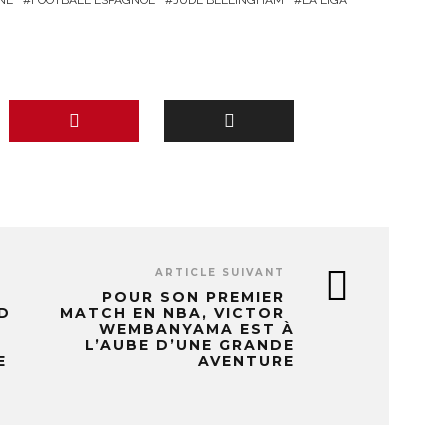
NE
FOOTBALL ESPAGNOL
JUDE BELLINGHAM
LA LIGA
ARTICLE SUIVANT
POUR SON PREMIER
D
MATCH EN NBA, VICTOR
WEMBANYAMA EST À
L’AUBE D’UNE GRANDE
E
AVENTURE