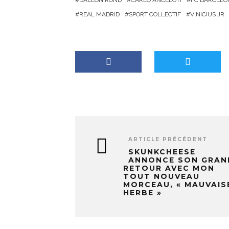
BALLON ROND
CARLO ANCELOTI
FC BARCELO
e
REAL MADRID
SPORT COLLECTIF
VINICIUS JR
m
e
n
t
…
ARTICLE PRÉCÉDENT
SKUNKCHEESE
ANNONCE SON GRAN
RETOUR AVEC MON
TOUT NOUVEAU
MORCEAU, « MAUVAIS
HERBE »