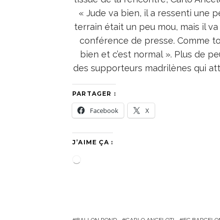
« Jude va bien, il a ressenti une 
terrain était un peu mou, mais il v
conférence de presse. Comme tous 
bien et c’est normal ». Plus de 
des supporteurs madrilènes qui at
PARTAGER :
Facebook
X
J’AIME ÇA :
C
h
a
r
g