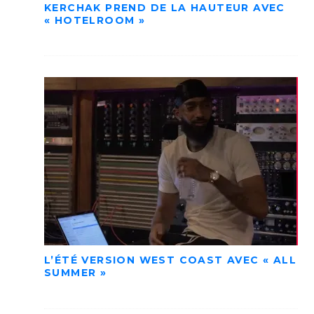
KERCHAK PREND DE LA HAUTEUR AVEC
« HOTELROOM »
L’ÉTÉ VERSION WEST COAST AVEC « ALL
SUMMER »