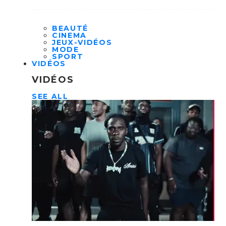
BEAUTÉ
CINEMA
JEUX-VIDÉOS
MODE
SPORT
VIDÉOS
VIDÉOS
SEE ALL