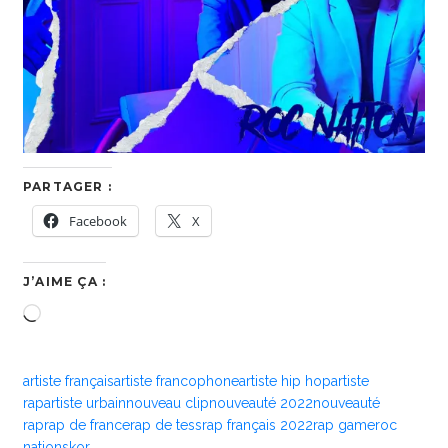
PARTAGER :
Facebook
X
J’AIME ÇA :
Chargement…
artiste français
artiste francophone
artiste hip hop
artiste
rap
artiste urbain
nouveau clip
nouveauté 2022
nouveauté
rap
rap de france
rap de tess
rap français 2022
rap game
roc
nation
skor