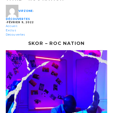
VIPZONE
·
DÉCOUVERTES
·
FÉVRIER 9, 2022
Accueil
Exclus
Découvertes
SKOR – ROC NATION