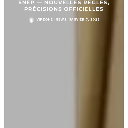
SNEP — NOUVELLES RÈGLES,
PRÉCISIONS OFFICIELLES
VIPZONE
·
NEWS
·
JANVIER 7, 2026