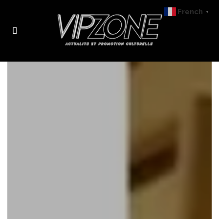
French
▼