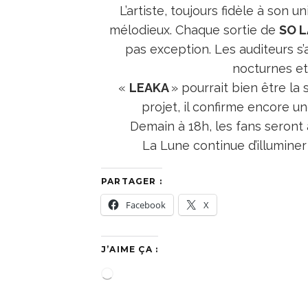
L’artiste, toujours fidèle à son
mélodieux. Chaque sortie de
SO L
pas exception. Les auditeurs s
nocturnes et 
«
LEAKA
» pourrait bien être la
projet, il confirme encore u
Demain à 18h, les fans seront
La Lune continue d’illuminer
PARTAGER :
Facebook
X
J’AIME ÇA :
C
h