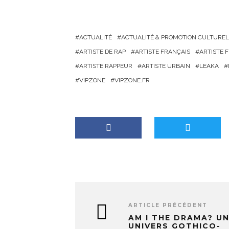
a
r
g
ACTUALITÉ
ACTUALITÉ & PROMOTION CULTUREL
e
ARTISTE DE RAP
ARTISTE FRANÇAIS
ARTISTE
m
ARTISTE RAPPEUR
ARTISTE URBAIN
LEAKA
e
VIPZONE
VIPZONE.FR
n
t
…
ARTICLE PRÉCÉDENT
AM I THE DRAMA? U
UNIVERS GOTHICO-