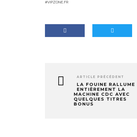
VIPZONE.FR
e
n
t
…
ARTICLE PRÉCÉDENT
LA FOUINE RALLUME
ENTIÈREMENT LA
MACHINE CDC AVEC
QUELQUES TITRES
BONUS