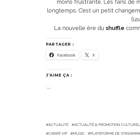
moins frustrante. Les fans de 
longtemps. C’est un petit changem
l’u
La nouvelle ère du
shuffle
comme
PARTAGER :
Facebook
X
J’AIME ÇA :
C
h
a
r
g
ACTUALITÉ
ACTUALITÉ & PROMOTION CULTUREL
e
CARRÉ VIP
MUSIC
PLATEFORME DE STREAMIN
m