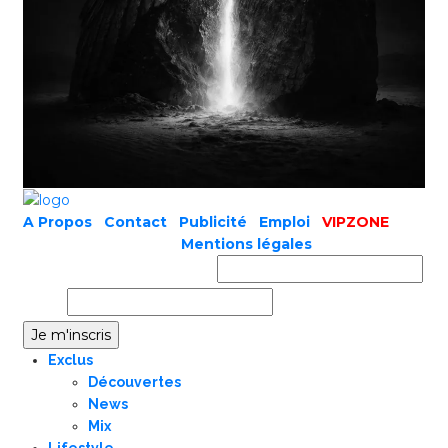
A Propos
|
Contact
|
Publicité
|
Emploi
|
VIPZONE
COPYRIGHT © 2019 |
Mentions légales
Prénom ou nom complet
Email
Exclus
Découvertes
News
Mix
Lifestyle