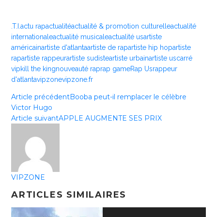
.T.I.
actu rap
actualité
actualité & promotion culturelle
actualité
internationale
actualité musicale
actualité us
artiste
américain
artiste d'atlanta
artiste de rap
artiste hip hop
artiste
rap
artiste rappeur
artiste sudiste
artiste urbain
artiste us
carré
vip
kill the king
nouveauté rap
rap game
Rap Us
rappeur
d'atlanta
vipzone
vipzone.fr
Article précédent
Booba peut-il remplacer le célèbre
Victor Hugo
Article suivant
APPLE AUGMENTE SES PRIX
VIPZONE
ARTICLES SIMILAIRES