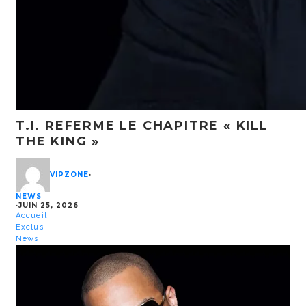
T.I. REFERME LE CHAPITRE « KILL
THE KING »
VIPZONE
·
NEWS
·
JUIN 25, 2026
Accueil
Exclus
News