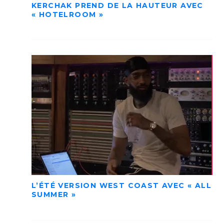
KERCHAK PREND DE LA HAUTEUR AVEC
« HOTELROOM »
L’ÉTÉ VERSION WEST COAST AVEC « ALL
SUMMER »