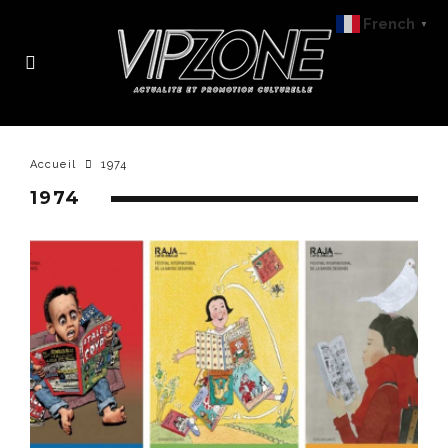
French
▼
Accueil
1974
1974