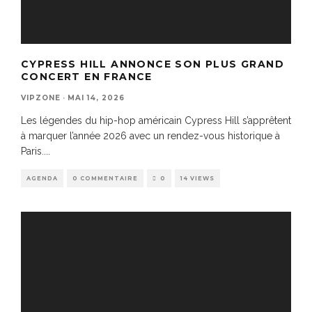
CYPRESS HILL ANNONCE SON PLUS GRAND
CONCERT EN FRANCE
VIPZONE
·
MAI 14, 2026
Les légendes du hip-hop américain Cypress Hill s’apprêtent
à marquer l’année 2026 avec un rendez-vous historique à
Paris.
...
AGENDA
0 COMMENTAIRE
0
14 VIEWS