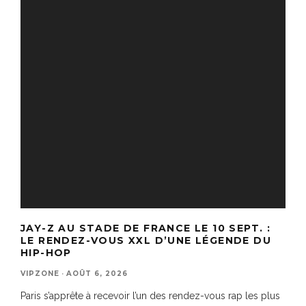
JAY-Z AU STADE DE FRANCE LE 10 SEPT. :
LE RENDEZ-VOUS XXL D’UNE LÉGENDE DU
HIP-HOP
VIPZONE
·
AOÛT 6, 2026
Paris s’apprête à recevoir l’un des rendez-vous rap les plus