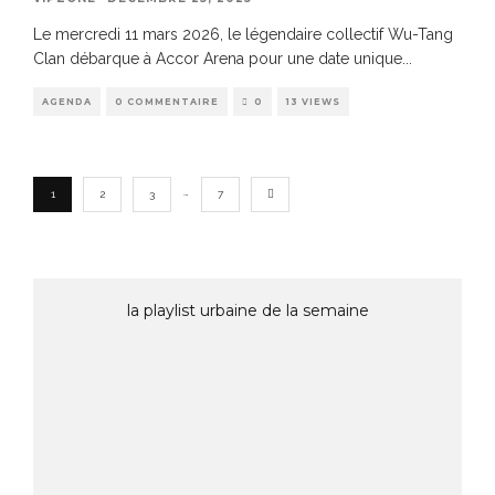
Le mercredi 11 mars 2026, le légendaire collectif Wu-Tang
Clan débarque à Accor Arena pour une date unique
...
AGENDA
0 COMMENTAIRE
0
13 VIEWS
…
1
2
3
7
la playlist urbaine de la semaine