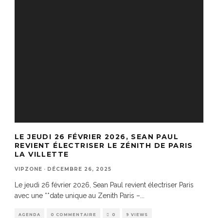
LE JEUDI 26 FÉVRIER 2026, SEAN PAUL
REVIENT ÉLECTRISER LE ZÉNITH DE PARIS
LA VILLETTE
VIPZONE
·
DÉCEMBRE 26, 2025
Le jeudi 26 février 2026, Sean Paul revient électriser Paris
avec une **date unique au Zenith Paris –
...
AGENDA
0 COMMENTAIRE
0
9 VIEWS