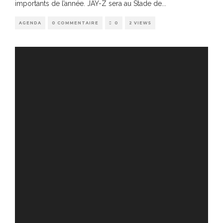
importants de l’année. JAY-Z sera au Stade de
...
AGENDA
0 COMMENTAIRE
0
2 VIEWS