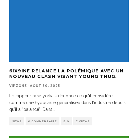
6IX9INE RELANCE LA POLÉMIQUE AVEC UN
NOUVEAU CLASH VISANT YOUNG THUG.
VIPZONE
·
AOÛT 30, 2025
Le rappeur new-yorkais dénonce ce qu’il considère
comme une hypocrisie généralisée dans l’industrie depuis
qu’il a “balancé”. Dans
...
NEWS
0 COMMENTAIRE
0
7 VIEWS