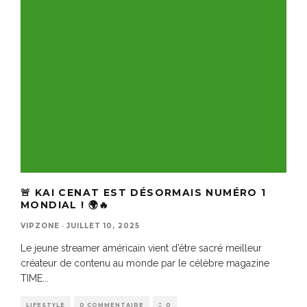
🚨 KAI CENAT EST DÉSORMAIS NUMÉRO 1
MONDIAL ! 🌍🔥
VIPZONE
·
JUILLET 10, 2025
Le jeune streamer américain vient d’être sacré meilleur
créateur de contenu au monde par le célèbre magazine
TIME
...
LIFESTYLE
0 COMMENTAIRE
0