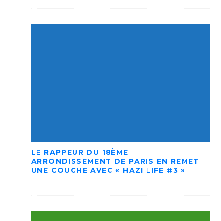
LE RAPPEUR DU 18ÈME
ARRONDISSEMENT DE PARIS EN REMET
UNE COUCHE AVEC « HAZI LIFE #3 »