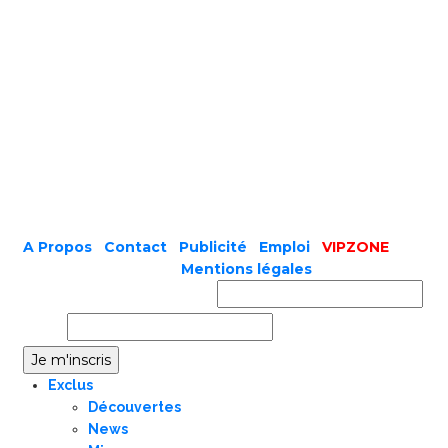
A Propos
|
Contact
|
Publicité
|
Emploi
|
VIPZONE
COPYRIGHT © 2019 |
Mentions légales
Prénom ou nom complet
Email
Exclus
Découvertes
News