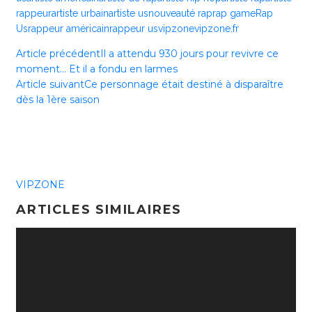
rappeur
artiste urbain
artiste us
nouveauté rap
rap game
Rap
Us
rappeur américain
rappeur us
vipzone
vipzone.fr
Article précédent
Il a attendu 930 jours pour revivre ce
moment… Et il a fondu en larmes
Article suivant
Ce personnage était destiné à disparaître
dès la 1ère saison
VIPZONE
ARTICLES SIMILAIRES