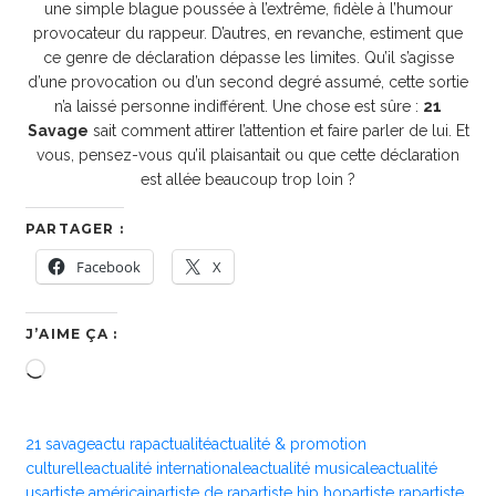
une simple blague poussée à l’extrême, fidèle à l’humour
provocateur du rappeur. D’autres, en revanche, estiment que
ce genre de déclaration dépasse les limites. Qu’il s’agisse
d’une provocation ou d’un second degré assumé, cette sortie
n’a laissé personne indifférent. Une chose est sûre :
21
Savage
sait comment attirer l’attention et faire parler de lui. Et
vous, pensez-vous qu’il plaisantait ou que cette déclaration
est allée beaucoup trop loin ?
PARTAGER :
Facebook
X
J’AIME ÇA :
Chargement…
21 savage
actu rap
actualité
actualité & promotion
culturelle
actualité internationale
actualité musicale
actualité
us
artiste américain
artiste de rap
artiste hip hop
artiste rap
artiste