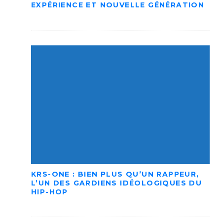
EXPÉRIENCE ET NOUVELLE GÉNÉRATION
KRS-ONE : BIEN PLUS QU’UN RAPPEUR,
L’UN DES GARDIENS IDÉOLOGIQUES DU
HIP-HOP