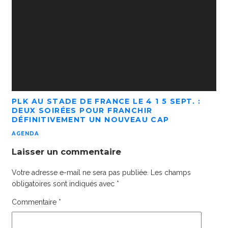
PLK AU STADE DE FRANCE LE 4 1 5 SEPT. :
DEUX SOIRÉES POUR FRANCHIR
DÉFINITIVEMENT UN NOUVEAU CAP
AGENDA
Laisser un commentaire
Votre adresse e-mail ne sera pas publiée.
Les champs
obligatoires sont indiqués avec
*
Commentaire
*