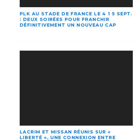
PLK AU STADE DE FRANCE LE 4 1 5 SEPT.
: DEUX SOIRÉES POUR FRANCHIR
DÉFINITIVEMENT UN NOUVEAU CAP
LACRIM ET MISSAN RÉUNIS SUR «
LIBERTÉ », UNE CONNEXION ENTRE