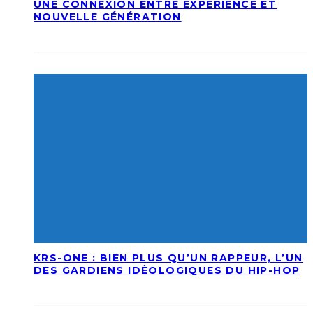
UNE CONNEXION ENTRE EXPÉRIENCE ET
NOUVELLE GÉNÉRATION
KRS-ONE : BIEN PLUS QU’UN RAPPEUR, L’UN
DES GARDIENS IDÉOLOGIQUES DU HIP-HOP