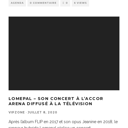
AGENDA
0 COMMENTAIRE
0
6 VIEWS
LOMEPAL – SON CONCERT À L’ACCOR
ARENA DIFFUSÉ À LA TÉLÉVISION
VIPZONE
·
JUILLET 8, 2020
Après l’album FLIP en 2017 et son opus Jeanine en 2018, le