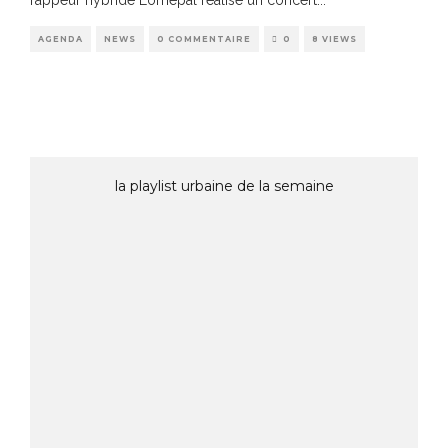
rappeur hybride Lomepal réalise un concert
...
AGENDA
NEWS
0 COMMENTAIRE
0
8 VIEWS
la playlist urbaine de la semaine