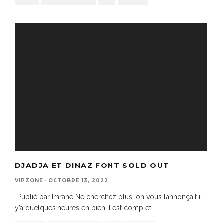
DJADJA ET DINAZ FONT SOLD OUT
VIPZONE
·
OCTOBRE 13, 2022
¨Publié par Imrane Ne cherchez plus, on vous l’annonçait il
y’a quelques heures eh bien il est complet.
...