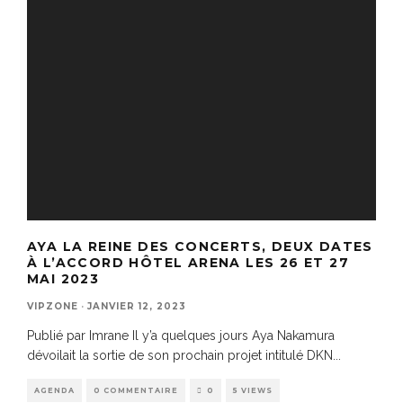
AYA LA REINE DES CONCERTS, DEUX DATES
À L’ACCORD HÔTEL ARENA LES 26 ET 27
MAI 2023
VIPZONE
·
JANVIER 12, 2023
Publié par Imrane Il y’a quelques jours Aya Nakamura
dévoilait la sortie de son prochain projet intitulé DKN
...
AGENDA
0 COMMENTAIRE
0
5 VIEWS