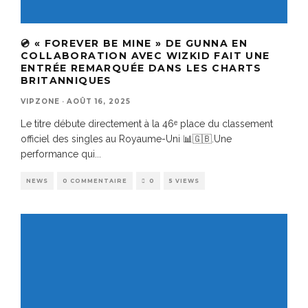
💿 « FOREVER BE MINE » DE GUNNA EN
COLLABORATION AVEC WIZKID FAIT UNE
ENTRÉE REMARQUÉE DANS LES CHARTS
BRITANNIQUES
VIPZONE
·
AOÛT 16, 2025
Le titre débute directement à la 46ᵉ place du classement
officiel des singles au Royaume-Uni 📊🇬🇧.Une
performance qui
...
NEWS
0 COMMENTAIRE
0
5 VIEWS