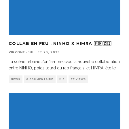
COLLAB EN FEU : NINHO X HIMRA 🇫🇷🇨🇮
VIPZONE
·
JUILLET 23, 2025
La scène urbaine s’enflamme avec la nouvelle collaboration
entre NINHO, poids lourd du rap français, et HIMRA, étoile
...
NEWS
0 COMMENTAIRE
0
77 VIEWS