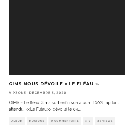
GIMS NOUS DÉVOILE « LE FLÉAU ».
VIPZONE
·
DÉCEMBRE 5, 2020
GIMS – Le fléau Gims sort enfin son album 100% rap tant
attendu. <<Le Fléau>> dévoilé le 04
...
ALBUM
MUSIQUE
0 COMMENTAIRE
0
24 VIEWS