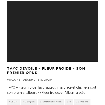
TAYC DÉVOILE « FLEUR FROIDE » SON
PREMIER OPUS.
VIPZONE
·
DÉCEMBRE 5, 2020
TAYC – Fleur froide Tayc, auteur, interprète et chanteur sort
son premier album. <<Fleur froide>>, l’album a été
...
ALBUM
MUSIQUE
0 COMMENTAIRE
0
30 VIEWS