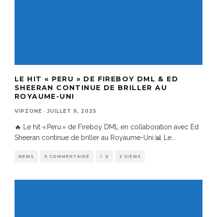
LE HIT « PERU » DE FIREBOY DML & ED
SHEERAN CONTINUE DE BRILLER AU
ROYAUME-UNI
VIPZONE
·
JUILLET 9, 2025
🔥 Le hit « Peru » de Fireboy DML en collaboration avec Ed
Sheeran continue de briller au Royaume-Uni.📊 Le
...
NEWS
0 COMMENTAIRE
0
2 VIEWS