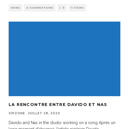
NEWS
0 COMMENTAIRE
0
11 VIEWS
LA RENCONTRE ENTRE DAVIDO ET NAS
VIPZONE
·
JUILLET 28, 2020
Davido and Nas in the studio working on a song Après un
long moment d’absence, l’artiste nigérien Davido
...