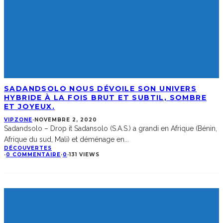
SADANDSOLO NOUS DÉVOILE SON UNIVERS
HYBRIDE À LA FOIS BRUT ET SUBTIL, SOMBRE
ET JOYEUX.
VIPZONE
·
NOVEMBRE 2, 2020
Sadandsolo – Drop it Sadansolo (S.A.S.) a grandi en Afrique (Bénin,
Afrique du sud, Mali) et déménage en
...
DÉCOUVERTES
·
0 COMMENTAIRE
·
0
·
131 VIEWS