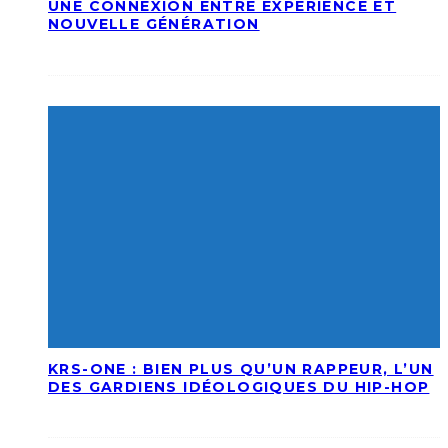
UNE CONNEXION ENTRE EXPÉRIENCE ET
NOUVELLE GÉNÉRATION
KRS-ONE : BIEN PLUS QU’UN RAPPEUR, L’UN
DES GARDIENS IDÉOLOGIQUES DU HIP-HOP