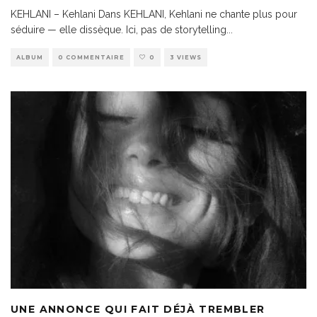
KEHLANI – Kehlani Dans KEHLANI, Kehlani ne chante plus pour
séduire — elle dissèque. Ici, pas de storytelling
...
ALBUM
0 COMMENTAIRE
0
3 VIEWS
UNE ANNONCE QUI FAIT DÉJÀ TREMBLER