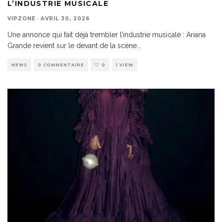
L’INDUSTRIE MUSICALE
VIPZONE
·
AVRIL 30, 2026
Une annonce qui fait déjà trembler l’industrie musicale : Ariana
Grande revient sur le devant de la scène
...
NEWS
0 COMMENTAIRE
0
1 VIEW