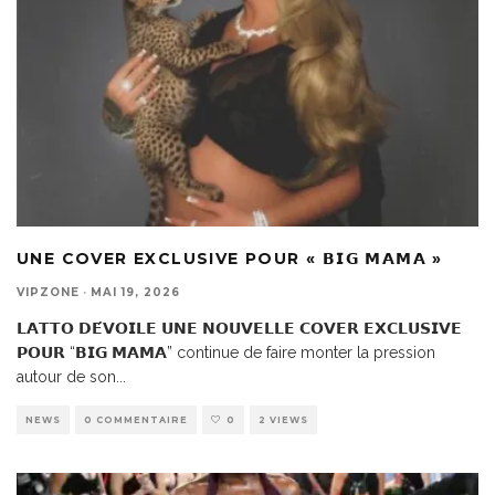
UNE COVER EXCLUSIVE POUR « 𝗕𝗜𝗚 𝗠𝗔𝗠𝗔 »
VIPZONE
·
MAI 19, 2026
𝗟𝗔𝗧𝗧𝗢 𝗗𝗘́𝗩𝗢𝗜𝗟𝗘 𝗨𝗡𝗘 𝗡𝗢𝗨𝗩𝗘𝗟𝗟𝗘 𝗖𝗢𝗩𝗘𝗥 𝗘𝗫𝗖𝗟𝗨𝗦𝗜𝗩𝗘
𝗣𝗢𝗨𝗥 “𝗕𝗜𝗚 𝗠𝗔𝗠𝗔” continue de faire monter la pression
autour de son
...
NEWS
0 COMMENTAIRE
0
2 VIEWS