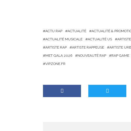
h
a
r
g
ACTU RAP
ACTUALITÉ
ACTUALITÉ & PROMOTI
e
ACTUALITÉ MUSICALE
ACTUALITÉ US
ARTIST
m
ARTISTE RAP
ARTISTE RAPPEUSE
ARTISTE UR
e
MET GALA 2026
NOUVEAUTÉ RAP
RAP GAME
n
VIPZONE.FR
t
…