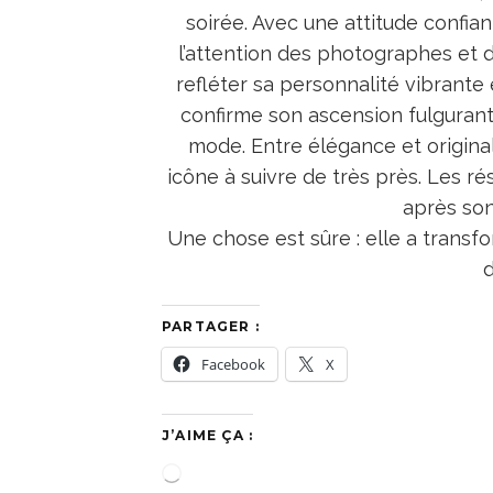
soirée. Avec une attitude confia
l’attention des photographes et 
refléter sa personnalité vibrante 
confirme son ascension fulgurante
mode. Entre élégance et original
icône à suivre de très près. Les 
après so
Une chose est sûre : elle a tran
PARTAGER :
Facebook
X
J’AIME ÇA :
C