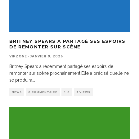
BRITNEY SPEARS A PARTAGÉ SES ESPOIRS
DE REMONTER SUR SCÈNE
VIPZONE
·
JANVIER 9, 2026
Britney Spears a récemment partagé ses espoirs de
remonter sur scène prochainement.Elle a précisé qu’elle ne
se produira
...
NEWS
0 COMMENTAIRE
0
3 VIEWS