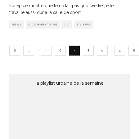
Ice Spice montre qu’elle ne fait pas que twerker, elle
travaille aussi dur à la salle de sport.
...
NEWS
0 COMMENTAIRE
0
3 VIEWS
…
…
1
5
6
7
8
9
17
la playlist urbaine de la semaine