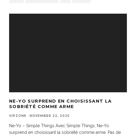
NE-YO SURPREND EN CHOISISSANT LA
SOBRIÉTÉ COMME ARME
VIPZONE
·
NOVEMBRE 22, 2025
Ne-Yo – Simple Things Avec Simple Things, Ne-Yo
surprend en choisissant la sobriété comme arme. Pas de