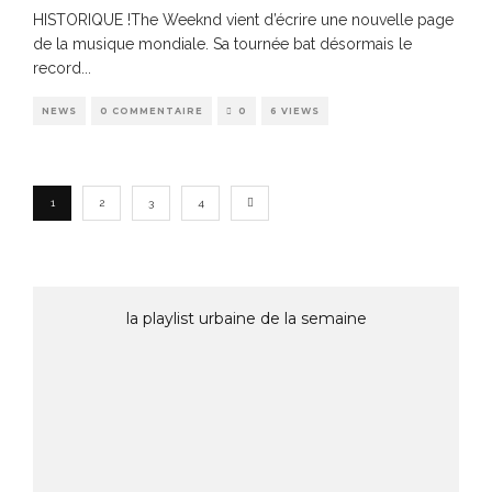
HISTORIQUE !The Weeknd vient d’écrire une nouvelle page
de la musique mondiale. Sa tournée bat désormais le
record
...
NEWS
0 COMMENTAIRE
0
6 VIEWS
1
2
3
4
la playlist urbaine de la semaine