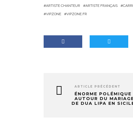
e
ARTISTE CHANTEUR
ARTISTE FRANÇAIS
CARRÉ
m
VIPZONE
VIPZONE.FR
e
n
t
…
ARTICLE PRÉCÉDENT
ÉNORME POLÉMIQUE
AUTOUR DU MARIAG
DE DUA LIPA EN SICIL