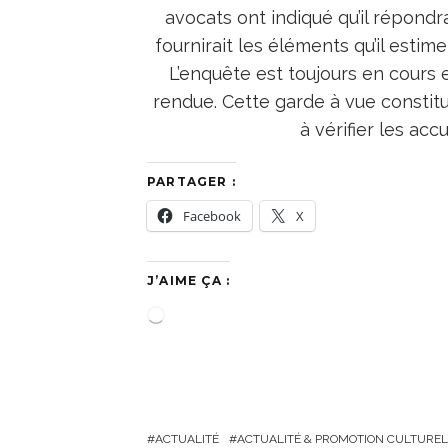
avocats ont indiqué qu’il répondr
fournirait les éléments qu’il est
L’enquête est toujours en cours 
rendue. Cette garde à vue constitu
à vérifier les accu
PARTAGER :
Facebook
X
J’AIME ÇA :
C
h
a
r
g
ACTUALITÉ
ACTUALITÉ & PROMOTION CULTUREL