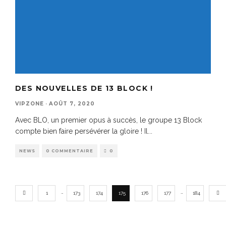
DES NOUVELLES DE 13 BLOCK !
VIPZONE
·
AOÛT 7, 2020
Avec BLO, un premier opus à succès, le groupe 13 Block
compte bien faire persévérer la gloire ! Il
...
NEWS
0 COMMENTAIRE
0
…
…
1
173
174
175
176
177
184