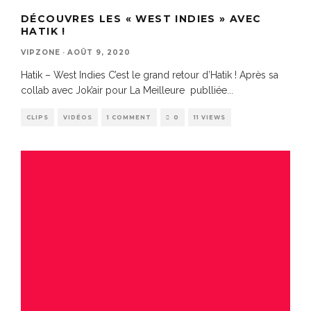
DÉCOUVRES LES « WEST INDIES » AVEC
HATIK !
VIPZONE
·
AOÛT 9, 2020
Hatik – West Indies C’est le grand retour d’Hatik ! Après sa
collab avec Jok’air pour La Meilleure publliée
...
CLIPS
VIDÉOS
1 COMMENT
0
11 VIEWS