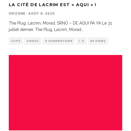
LA CITÉ DE LACRIM EST « AQUI » !
VIPZONE
·
AOÛT 9, 2020
The Plug, Lacrim, Morad, SRNO – DE AQUI PA YA Le 31
juillet dernier, The Plug, Lacrim, Morad
...
CLIPS
VIDÉOS
0 COMMENTAIRE
0
86 VIEWS