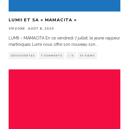
LUMII ET SA « MAMACITA «
VIPZONE
·
AOÛT 8, 2020
LUMII – MAMACITA En ce vendredi 7 juillet, le jeune rappeur
martiniquais Lumii nous offre son nouveau son
...
DÉCOUVERTES
7 COMMENTS
0
33 VIEWS