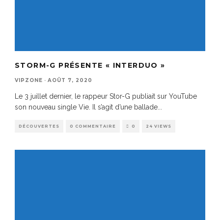
STORM-G PRÉSENTE « INTERDUO »
VIPZONE
·
AOÛT 7, 2020
Le 3 juillet dernier, le rappeur Stor-G publiait sur YouTube
son nouveau single Vie. Il s’agit d’une ballade
...
DÉCOUVERTES
0 COMMENTAIRE
0
24 VIEWS