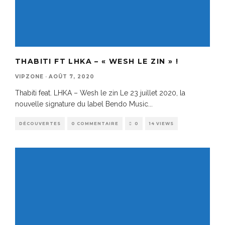
THABITI FT LHKA – « WESH LE ZIN » !
VIPZONE
·
AOÛT 7, 2020
Thabiti feat. LHKA – Wesh le zin Le 23 juillet 2020, la
nouvelle signature du label Bendo Music
...
DÉCOUVERTES
0 COMMENTAIRE
0
14 VIEWS