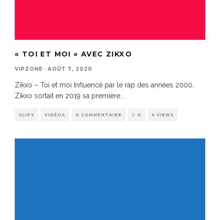
« TOI ET MOI » AVEC ZIKXO
VIPZONE
·
AOÛT 7, 2020
Zikxo – Toi et moi Influencé par le rap des années 2000,
Zikxo sortait en 2019 sa première
...
CLIPS
VIDÉOS
0 COMMENTAIRE
0
6 VIEWS