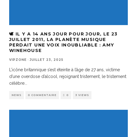
🕊️ IL Y A 14 ANS JOUR POUR JOUR, LE 23
JUILLET 2011, LA PLANÈTE MUSIQUE
PERDAIT UNE VOIX INOUBLIABLE : AMY
WINEHOUSE
VIPZONE
·
JUILLET 23, 2025
L’icône britannique s’est éteinte à l’âge de 27 ans, victime
d’une overdose d’alcool, rejoignant tristement, le tristement
célèbre
...
NEWS
0 COMMENTAIRE
0
3 VIEWS