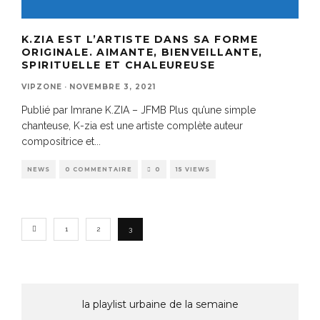
K.ZIA EST L’ARTISTE DANS SA FORME
ORIGINALE. AIMANTE, BIENVEILLANTE,
SPIRITUELLE ET CHALEUREUSE
VIPZONE
·
NOVEMBRE 3, 2021
Publié par Imrane K.ZIA – JFMB Plus qu’une simple
chanteuse, K-zia est une artiste complète auteur
compositrice et
...
NEWS
0 COMMENTAIRE
0
15 VIEWS
1
2
3
la playlist urbaine de la semaine