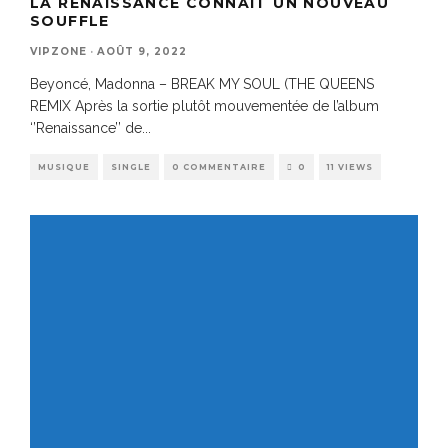
LA RENAISSANCE CONNAÎT UN NOUVEAU
SOUFFLE
VIPZONE
·
AOÛT 9, 2022
Beyoncé, Madonna – BREAK MY SOUL (THE QUEENS
REMIX Après la sortie plutôt mouvementée de l’album
‘’Renaissance’’ de
...
MUSIQUE
SINGLE
0 COMMENTAIRE
0
11 VIEWS