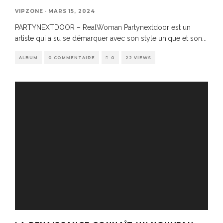
VIPZONE
·
MARS 15, 2024
PARTYNEXTDOOR – RealWoman Partynextdoor est un
artiste qui a su se démarquer avec son style unique et son
...
ALBUM
0 COMMENTAIRE
0
22 VIEWS