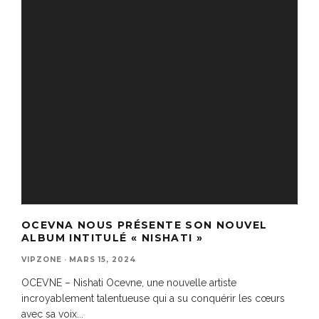
OCEVNA NOUS PRÉSENTE SON NOUVEL
ALBUM INTITULÉ « NISHATI »
VIPZONE
·
MARS 15, 2024
OCEVNE – Nishati Ocevne, une nouvelle artiste
incroyablement talentueuse qui a su conquérir les cœurs
avec sa voix
...