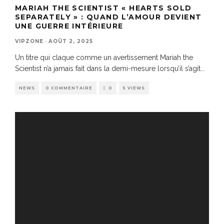
MARIAH THE SCIENTIST « HEARTS SOLD
SEPARATELY » : QUAND L’AMOUR DEVIENT
UNE GUERRE INTÉRIEURE
VIPZONE
·
AOÛT 2, 2025
Un titre qui claque comme un avertissement Mariah the
Scientist n’a jamais fait dans la demi-mesure lorsqu’il s’agit
...
NEWS
0 COMMENTAIRE
0
5 VIEWS