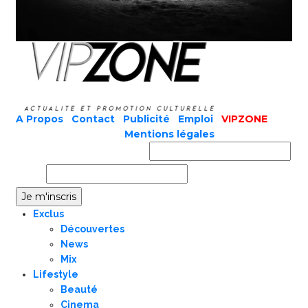
A Propos
|
Contact
|
Publicité
|
Emploi
|
VIPZONE
COPYRIGHT © 2019 |
Mentions légales
Prénom ou nom complet
Email
Exclus
Découvertes
News
Mix
Lifestyle
Beauté
Cinema