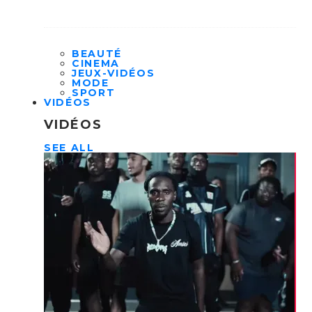
BEAUTÉ
CINEMA
JEUX-VIDÉOS
MODE
SPORT
VIDÉOS
VIDÉOS
SEE ALL