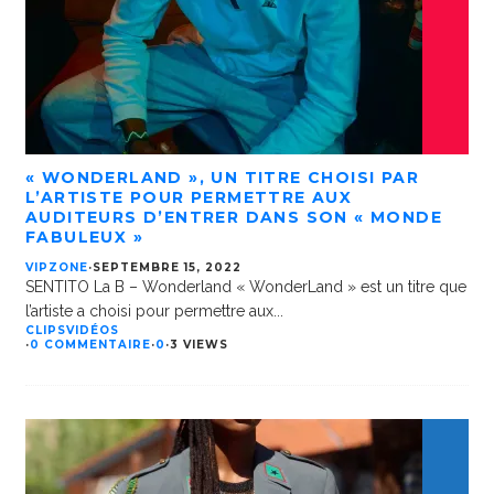
« WONDERLAND », UN TITRE CHOISI PAR
L’ARTISTE POUR PERMETTRE AUX
AUDITEURS D’ENTRER DANS SON « MONDE
FABULEUX »
VIPZONE
·
SEPTEMBRE 15, 2022
SENTITO La B – Wonderland « WonderLand » est un titre que
l’artiste a choisi pour permettre aux
...
CLIPS
VIDÉOS
·
0 COMMENTAIRE
·
0
·
3 VIEWS