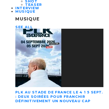
SHOT
TEASER
INTERVIEW
MUSIQUE
MUSIQUE
SEE ALL
PLK AU STADE DE FRANCE LE 4 1 5 SEPT.
: DEUX SOIRÉES POUR FRANCHIR
DÉFINITIVEMENT UN NOUVEAU CAP