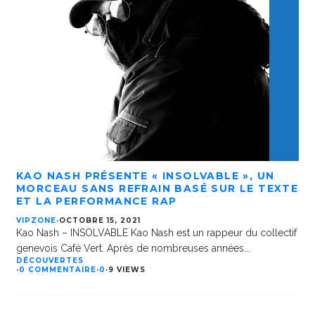
KAO NASH PRÉSENTE « INSOLVABLE », UN
MORCEAU SANS REFRAIN BASÉ SUR LE TEXTE
ET LA PERFORMANCE RAP
VIPZONE
·
OCTOBRE 15, 2021
Kao Nash – INSOLVABLE Kao Nash est un rappeur du collectif
genevois Café Vert. Après de nombreuses années
...
DÉCOUVERTES
·
0 COMMENTAIRE
·
0
·
9 VIEWS