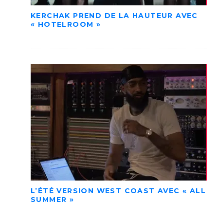
KERCHAK PREND DE LA HAUTEUR AVEC
« HOTELROOM »
L’ÉTÉ VERSION WEST COAST AVEC « ALL
SUMMER »