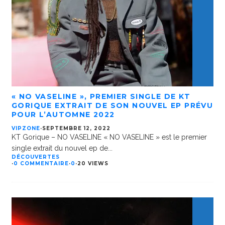
« NO VASELINE », PREMIER SINGLE DE KT
GORIQUE EXTRAIT DE SON NOUVEL EP PRÉVU
POUR L’AUTOMNE 2022
VIPZONE
·
SEPTEMBRE 12, 2022
KT Gorique – NO VASELINE « NO VASELINE » est le premier
single extrait du nouvel ep de
...
DÉCOUVERTES
·
0 COMMENTAIRE
·
0
·
20 VIEWS