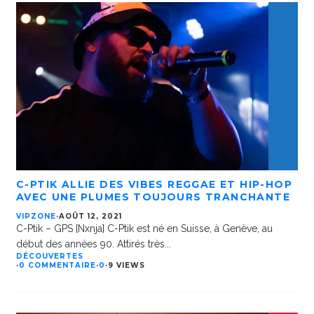
C-PTIK ALLIE DES VIBES REGGAE ET HIP-HOP
AVEC UNE PLUMES TOUJOURS TRANCHANTE
VIPZONE
·
AOÛT 12, 2021
C-Ptik – GPS [Nxnja] C-Ptik est né en Suisse, à Genève, au
début des années 90. Attirés très
...
DÉCOUVERTES
·
0 COMMENTAIRE
·
0
·
9 VIEWS