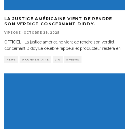
LA JUSTICE AMÉRICAINE VIENT DE RENDRE
SON VERDICT CONCERNANT DIDDY.
VIPZONE
·
OCTOBRE 28, 2025
OFFICIEL : La justice américaine vient de rendre son verdict
concernant Diddy.Le célèbre rappeur et producteur restera en
...
NEWS
0 COMMENTAIRE
0
5 VIEWS