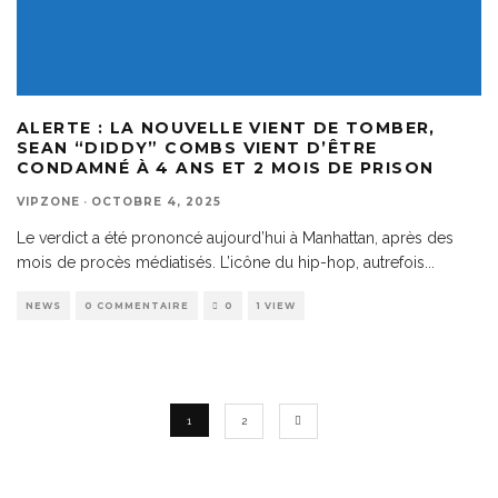
ALERTE : LA NOUVELLE VIENT DE TOMBER,
SEAN “DIDDY” COMBS VIENT D’ÊTRE
CONDAMNÉ À 4 ANS ET 2 MOIS DE PRISON
VIPZONE
·
OCTOBRE 4, 2025
Le verdict a été prononcé aujourd’hui à Manhattan, après des
mois de procès médiatisés. L’icône du hip-hop, autrefois
...
NEWS
0 COMMENTAIRE
0
1 VIEW
1
2