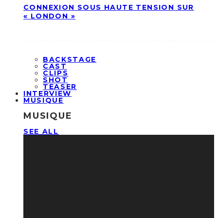
CONNEXION SOUS HAUTE TENSION SUR
« LONDON »
BACKSTAGE
CAST
CLIPS
SHOT
TEASER
INTERVIEW
MUSIQUE
MUSIQUE
SEE ALL