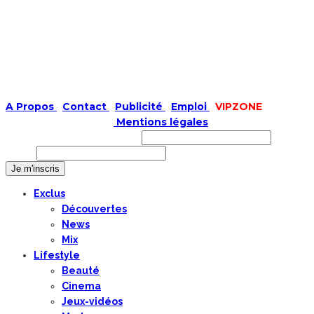
A Propos
|
Contact
|
Publicité
|
Emploi
|
VIPZONE
COPYRIGHT © 2019 |
Mentions légales
Prénom ou nom complet
Email
Exclus
Découvertes
News
Mix
Lifestyle
Beauté
Cinema
Jeux-vidéos