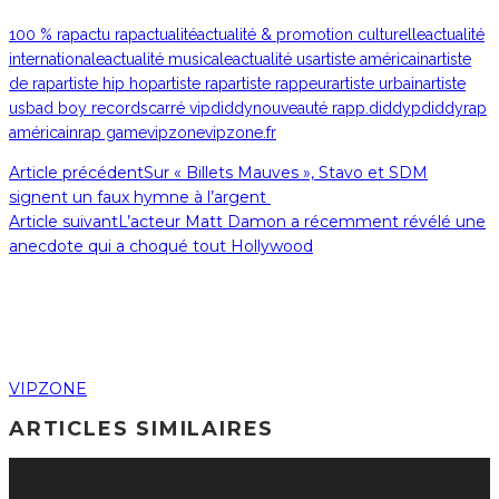
100 % rap
actu rap
actualité
actualité & promotion culturelle
actualité
internationale
actualité musicale
actualité us
artiste américain
artiste
de rap
artiste hip hop
artiste rap
artiste rappeur
artiste urbain
artiste
us
bad boy records
carré vip
diddy
nouveauté rap
p.diddy
pdiddy
rap
américain
rap game
vipzone
vipzone.fr
Article précédent
Sur « Billets Mauves », Stavo et SDM
signent un faux hymne à l’argent
Article suivant
L’acteur Matt Damon a récemment révélé une
anecdote qui a choqué tout Hollywood
VIPZONE
ARTICLES SIMILAIRES