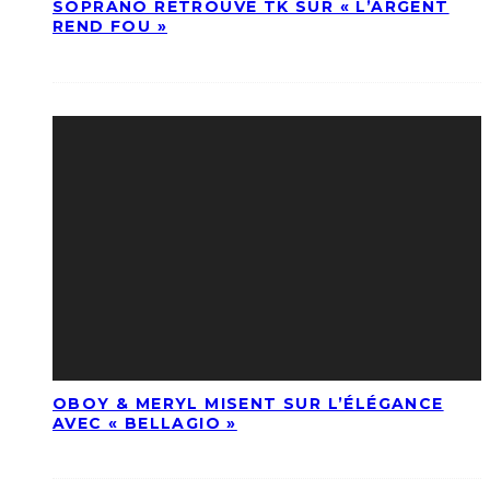
SOPRANO RETROUVE TK SUR « L’ARGENT
REND FOU »
OBOY & MERYL MISENT SUR L’ÉLÉGANCE
AVEC « BELLAGIO »