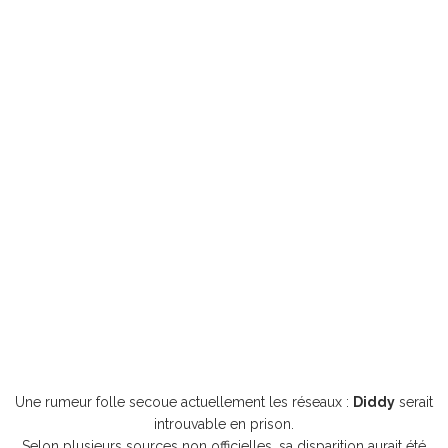
Une rumeur folle secoue actuellement les réseaux :
Diddy
serait
introuvable en prison.
Selon plusieurs sources non officielles, sa disparition aurait été