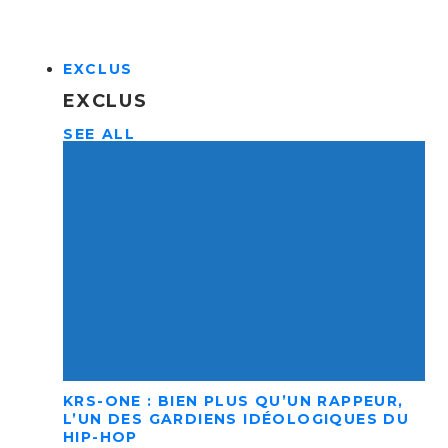
EXCLUS
EXCLUS
SEE ALL
KRS-ONE : BIEN PLUS QU’UN RAPPEUR,
L’UN DES GARDIENS IDÉOLOGIQUES DU
HIP-HOP