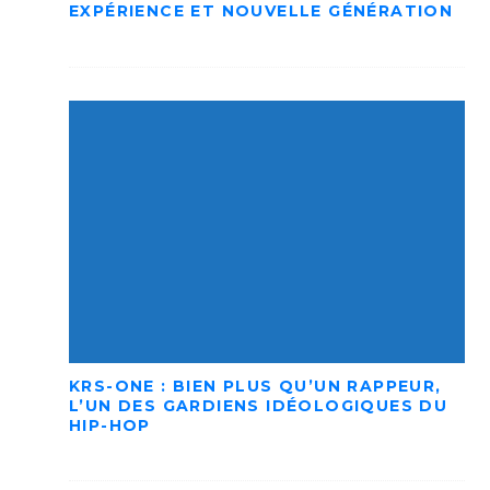
EXPÉRIENCE ET NOUVELLE GÉNÉRATION
KRS-ONE : BIEN PLUS QU’UN RAPPEUR,
L’UN DES GARDIENS IDÉOLOGIQUES DU
HIP-HOP