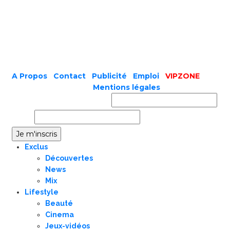
A Propos
|
Contact
|
Publicité
|
Emploi
|
VIPZONE
COPYRIGHT © 2019 |
Mentions légales
Prénom ou nom complet
Email
Exclus
Découvertes
News
Mix
Lifestyle
Beauté
Cinema
Jeux-vidéos