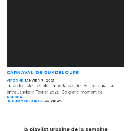
CARNAVAL DE GUADELOUPE
VIPZONE
·
JANVIER 7, 2021
L’une des fêtes les plus importantes des Antilles aura lieu
entre Janvier / Février 2021. Ce grand moment de
...
AGENDA
·
0 COMMENTAIRE
·
0
·
35 VIEWS
la playlist urbaine de la semaine