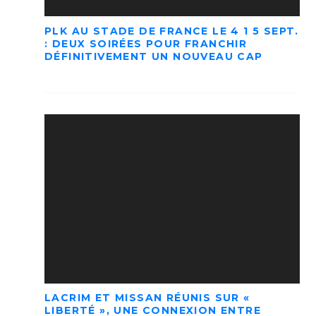
PLK AU STADE DE FRANCE LE 4 1 5 SEPT.
: DEUX SOIRÉES POUR FRANCHIR
DÉFINITIVEMENT UN NOUVEAU CAP
LACRIM ET MISSAN RÉUNIS SUR «
LIBERTÉ », UNE CONNEXION ENTRE