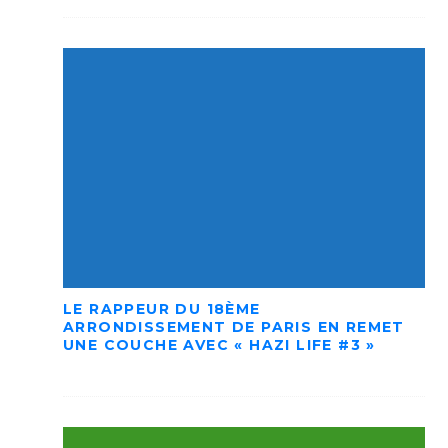
LE RAPPEUR DU 18ÈME
ARRONDISSEMENT DE PARIS EN REMET
UNE COUCHE AVEC « HAZI LIFE #3 »