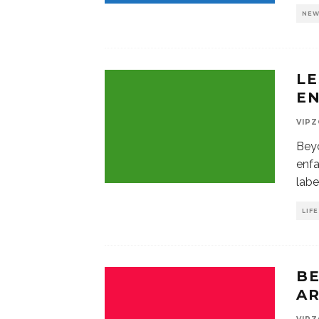
NE
LE
E
VIP
Beyo
enfa
labe
LIF
B
AR