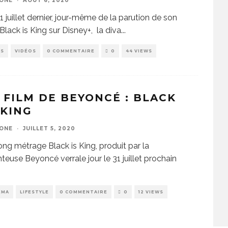
ZONE
·
AOÛT 6, 2020
1 juillet dernier, jour-même de la parution de son
 Black is King sur Disney+, la diva
...
PS
VIDÉOS
0 COMMENTAIRE
0
44 VIEWS
 FILM DE BEYONCÉ : BLACK
 KING
ZONE
·
JUILLET 5, 2020
ong métrage Black is King, produit par la
teuse Beyoncé verrale jour le 31 juillet prochain
EMA
LIFESTYLE
0 COMMENTAIRE
0
12 VIEWS