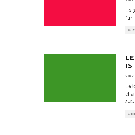
VIP
Le 3
film
CLI
LE
IS
VIP
Le l
chan
sur
...
CIN