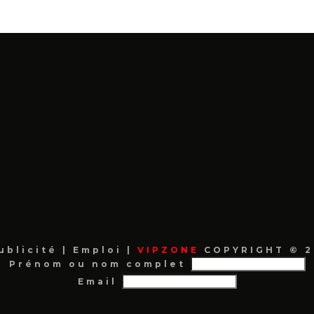
ublicité
|
Emploi
|
VIPZONE
COPYRIGHT © 2
Prénom ou nom complet
Email