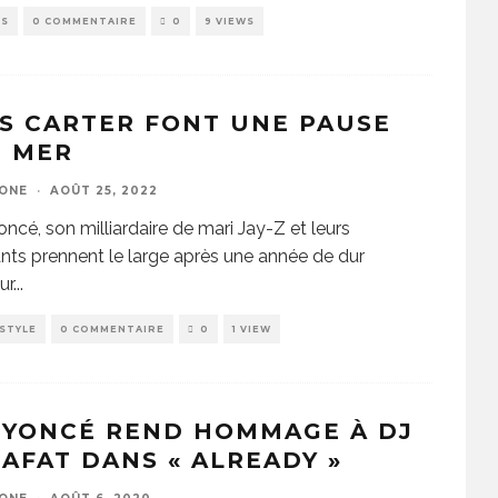
WS
0 COMMENTAIRE
0
9 VIEWS
S CARTER FONT UNE PAUSE
N MER
ZONE
·
AOÛT 25, 2022
ncé, son milliardaire de mari Jay-Z et leurs
nts prennent le large après une année de dur
ur
...
ESTYLE
0 COMMENTAIRE
0
1 VIEW
EYONCÉ REND HOMMAGE À DJ
AFAT DANS « ALREADY »