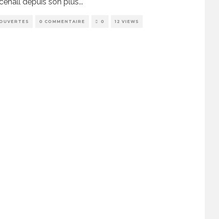
ehall depuis son plus
...
OUVERTES
0 COMMENTAIRE
0
12 VIEWS