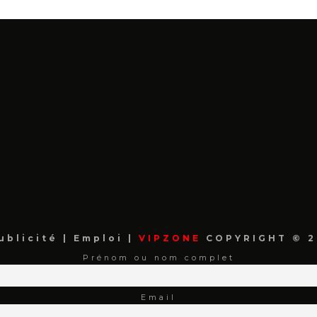
ublicité
|
Emploi
|
VIPZONE
COPYRIGHT © 2
Prénom ou nom complet
Email