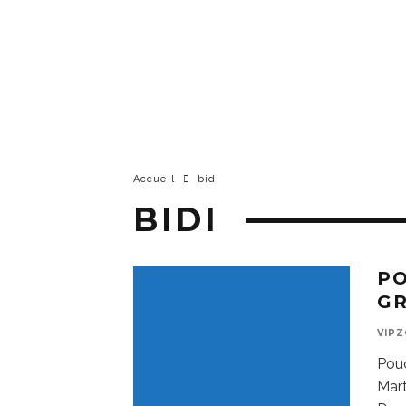
Accueil
bidi
BIDI
P
GR
VIP
Pouç
Mart