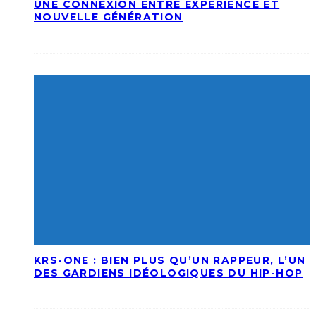
UNE CONNEXION ENTRE EXPÉRIENCE ET
NOUVELLE GÉNÉRATION
KRS-ONE : BIEN PLUS QU’UN RAPPEUR, L’UN
DES GARDIENS IDÉOLOGIQUES DU HIP-HOP