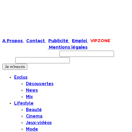
A Propos
|
Contact
|
Publicité
|
Emploi
|
VIPZONE
COPYRIGHT © 2019 |
Mentions légales
Prénom ou nom complet
Email
Exclus
Découvertes
News
Mix
Lifestyle
Beauté
Cinema
Jeux-vidéos
Mode