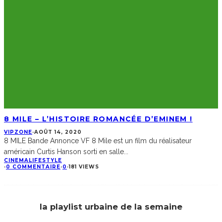
8 MILE – L’HISTOIRE ROMANCÉE D’EMINEM !
VIPZONE
·
AOÛT 14, 2020
8 MILE Bande Annonce VF 8 Mile est un film du réalisateur
américain Curtis Hanson sorti en salle
...
CINEMA
LIFESTYLE
·
0 COMMENTAIRE
·
0
·
181 VIEWS
la playlist urbaine de la semaine