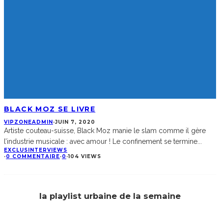
BLACK MOZ SE LIVRE
VIPZONEADMIN
·
JUIN 7, 2020
Artiste couteau-suisse, Black Moz manie le slam comme il gère
l’industrie musicale : avec amour ! Le confinement se termine
...
EXCLUS
INTERVIEWS
·
0 COMMENTAIRE
·
0
·
104 VIEWS
la playlist urbaine de la semaine