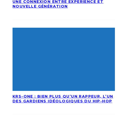
UNE CONNEXION ENTRE EXPÉRIENCE ET
NOUVELLE GÉNÉRATION
KRS-ONE : BIEN PLUS QU’UN RAPPEUR, L’UN
DES GARDIENS IDÉOLOGIQUES DU HIP-HOP