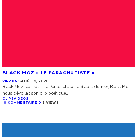
BLACK MOZ « LE PARACHUTISTE »
VIPZONE
·
AOÛT 9, 2020
Black Moz feat Pat – Le Parachutiste Le 6 août dernier, Black Moz
nous dévoilait son clip poétique
...
CLIPS
VIDÉOS
·
0 COMMENTAIRE
·
0
·
2 VIEWS