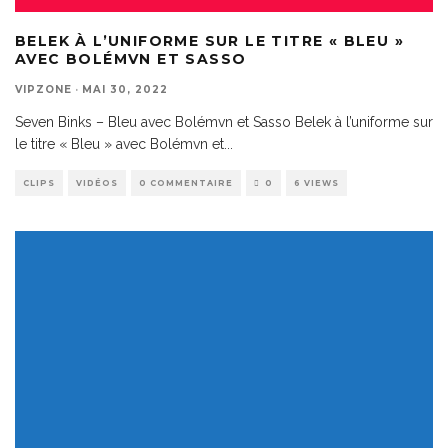
BELEK À L’UNIFORME SUR LE TITRE « BLEU »
AVEC BOLÉMVN ET SASSO
VIPZONE
·
MAI 30, 2022
Seven Binks – Bleu avec Bolémvn et Sasso Belek à l’uniforme sur
le titre « Bleu » avec Bolémvn et
...
CLIPS
VIDÉOS
0 COMMENTAIRE
0
6 VIEWS