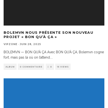
BOLEMVN NOUS PRÉSENTE SON NOUVEAU
PROJET « BON QU’À ÇA »
VIPZONE
·
JUIN 28, 2025
BOLEMVN — BON QU’À ÇA Avec BON QU’À ÇA, Bolemvn cogne
fort, mais pas là où on l’attend.
...
ALBUM
0 COMMENTAIRE
0
15 VIEWS