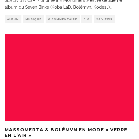
SEVEN BINKS – Monument « Monument » est le deuxième
album du Seven Binks (Koba LaD, Bolémvn, Kodes…)
...
ALBUM
MUSIQUE
0 COMMENTAIRE
0
26 VIEWS
MASSOMERTA & BOLÉMVN EN MODE « VERRE
EN L’AIR »