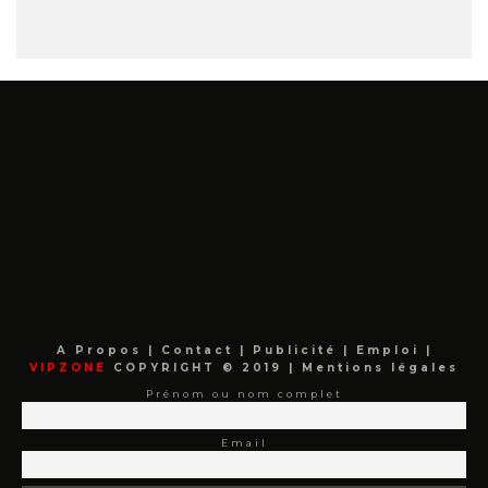
A Propos
|
Contact
|
Publicité
|
Emploi
|
VIPZONE
COPYRIGHT © 2019 |
Mentions légales
Prénom ou nom complet
Email