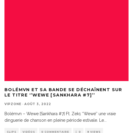
BOLÉMVN ET SA BANDE SE DÉCHAÎNENT SUR
LE TITRE ‘’WEWE [SANKHARA #7]’’
VIPZONE
·
AOÛT 3, 2022
Bolémvn – Wewe [Sankhara #7] Ft. Zek1 ‘’Wewe’’ une vraie
dinguerie de chanson en pleine période estivale. Le
...
CLIPS
VIDÉOS
0 COMMENTAIRE
0
8 VIEWS