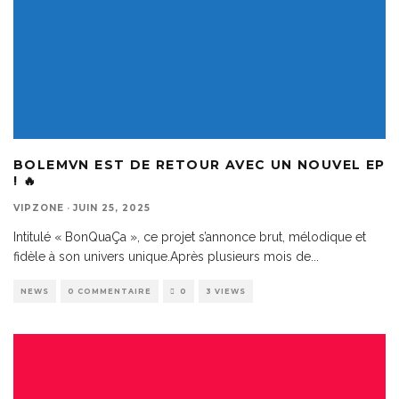
BOLEMVN EST DE RETOUR AVEC UN NOUVEL EP
! 🔥
VIPZONE
·
JUIN 25, 2025
Intitulé « BonQuaÇa », ce projet s’annonce brut, mélodique et
fidèle à son univers unique.Après plusieurs mois de
...
NEWS
0 COMMENTAIRE
0
3 VIEWS