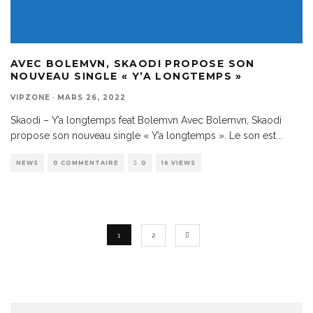
AVEC BOLEMVN, SKAODI PROPOSE SON
NOUVEAU SINGLE « Y’A LONGTEMPS »
VIPZONE
·
MARS 26, 2022
Skaodi – Y’a longtemps feat Bolemvn Avec Bolemvn, Skaodi
propose son nouveau single « Y’a longtemps ». Le son est
...
NEWS
0 COMMENTAIRE
0
16 VIEWS
1
2