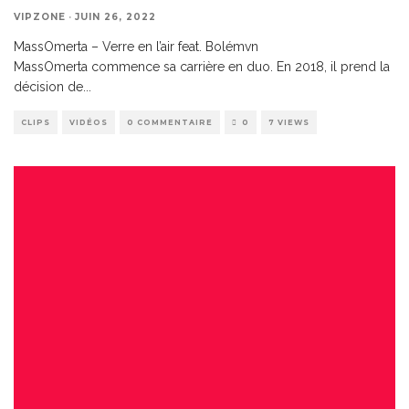
VIPZONE
·
JUIN 26, 2022
MassOmerta – Verre en l’air feat. Bolémvn
MassOmerta commence sa carrière en duo. En 2018, il prend la
décision de
...
CLIPS
VIDÉOS
0 COMMENTAIRE
0
7 VIEWS